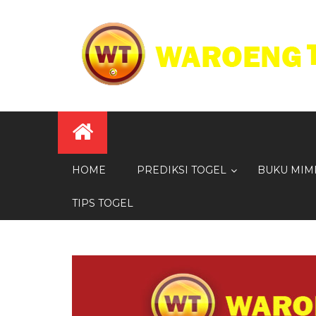
Skip
to
content
HOME
PREDIKSI TOGEL
BUKU MIM
TIPS TOGEL