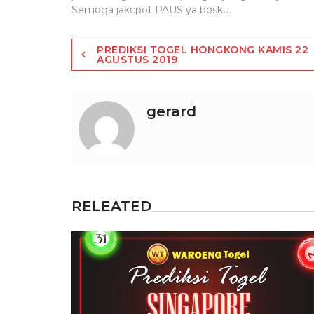
Semoga jakcpot PAUS ya bosku.
Navigasi
PREDIKSI TOGEL HONGKONG KAMIS 22
AGUSTUS 2019
pos
gerard
RELEATED