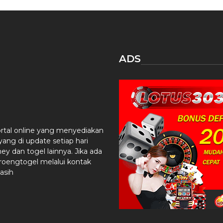
ADS
rtal online yang menyediakan
yang di update setiap hari
ey dan togel lainnya. Jika ada
roengtogel melalui kontak
asih