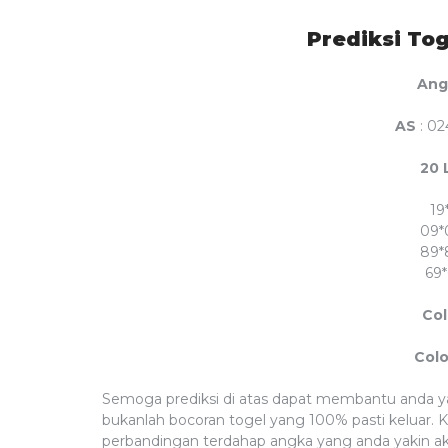
Prediksi Tog
Ang
AS
: 02
20 
19
09*
89*
69*
Col
Col
Semoga prediksi di atas dapat membantu anda y
bukanlah bocoran togel yang 100% pasti keluar
perbandingan terdahap angka yang anda yakin aka