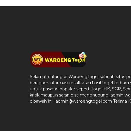
Tentang Kami
Selamat datang di WaroengTogel sebuah situs po
beragam informasi result atau hasil togel terbaru 
untuk pasaran populer seperti togel HK, SGP, Sidn
kritik maupun saran bisa menghubungi admin wa
dibawah ini :
admin@waroengtogel.com
Terima K