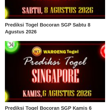
Prediksi Togel Bocoran SGP Sabtu 8
Agustus 2026
Prediksi Togel Bocoran SGP Kamis 6