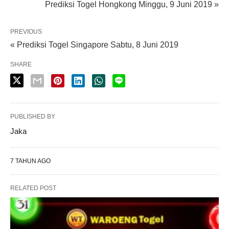
Prediksi Togel Hongkong Minggu, 9 Juni 2019 »
PREVIOUS
« Prediksi Togel Singapore Sabtu, 8 Juni 2019
SHARE
PUBLISHED BY
Jaka
7 TAHUN AGO
RELATED POST