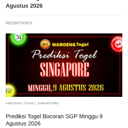
Agustus 2026
RECENT POSTS
PREDIKSI TOGEL SINGAPORE
Prediksi Togel Bocoran SGP Minggu 9
Agustus 2026