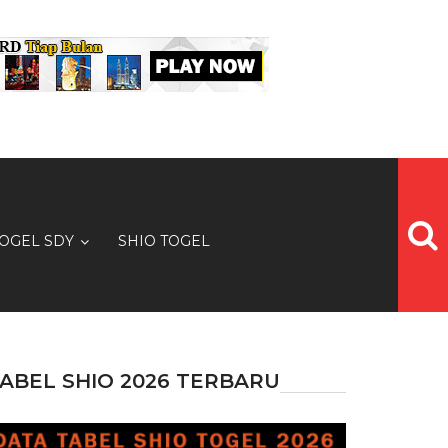
Cari
untuk:
TOGEL SDY
SHIO TOGEL
ABEL SHIO 2026 TERBARU