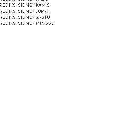
REDIKSI SIDNEY KAMIS
REDIKSI SIDNEY JUMAT
REDIKSI SIDNEY SABTU
REDIKSI SIDNEY MINGGU