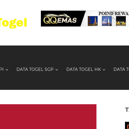
PI
DATA TOGEL SGP
DATA TOGEL HK
DATA 
T