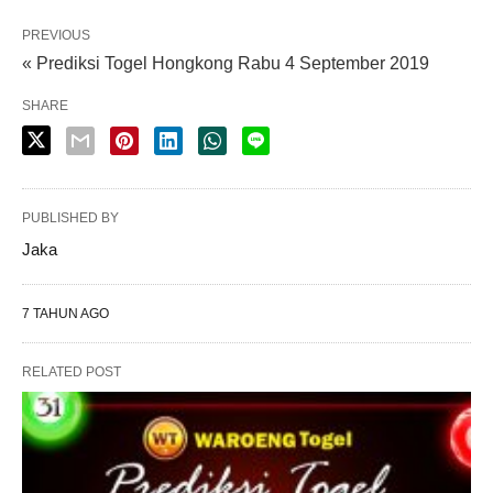
PREVIOUS
« Prediksi Togel Hongkong Rabu 4 September 2019
SHARE
PUBLISHED BY
Jaka
7 TAHUN AGO
RELATED POST