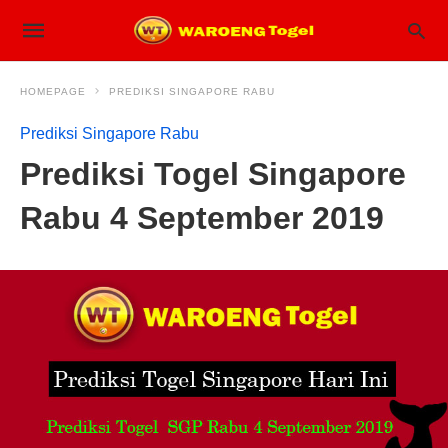
HOMEPAGE
PREDIKSI SINGAPORE RABU
Prediksi Singapore Rabu
Prediksi Togel Singapore
Rabu 4 September 2019