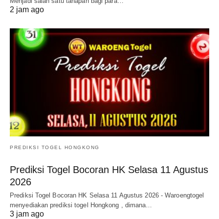
Menjadi salah satu tahapan bagi para…
2 jam ago
PREDIKSI TOGEL HONGKONG
Prediksi Togel Bocoran HK Selasa 11 Agustus
2026
Prediksi Togel Bocoran HK Selasa 11 Agustus 2026 - Waroengtogel
menyediakan prediksi togel Hongkong , dimana…
3 jam ago