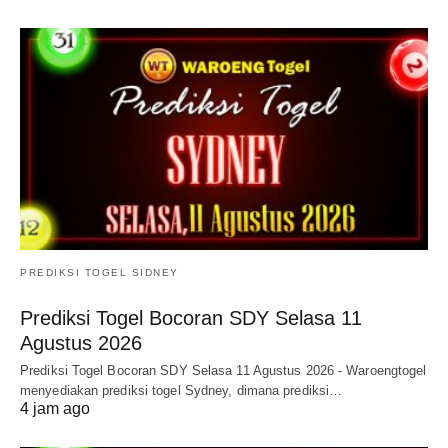
PREDIKSI TOGEL SIDNEY
Prediksi Togel Bocoran SDY Selasa 11
Agustus 2026
Prediksi Togel Bocoran SDY Selasa 11 Agustus 2026 - Waroengtogel
menyediakan prediksi togel Sydney, dimana prediksi…
4 jam ago