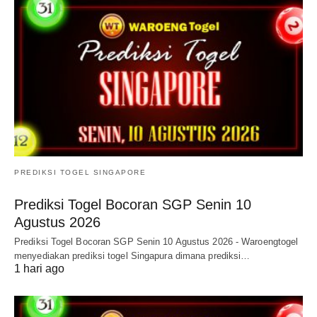
PREDIKSI TOGEL SINGAPORE
Prediksi Togel Bocoran SGP Senin 10
Agustus 2026
Prediksi Togel Bocoran SGP Senin 10 Agustus 2026 - Waroengtogel
menyediakan prediksi togel Singapura dimana prediksi…
1 hari ago