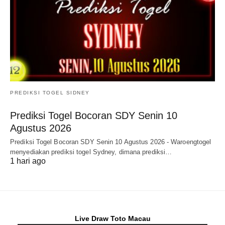
PREDIKSI TOGEL SIDNEY
Prediksi Togel Bocoran SDY Senin 10
Agustus 2026
Prediksi Togel Bocoran SDY Senin 10 Agustus 2026 - Waroengtogel
menyediakan prediksi togel Sydney, dimana prediksi…
1 hari ago
Live Draw Toto Macau