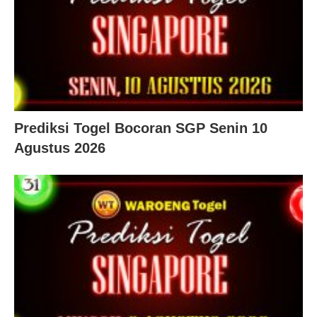
Prediksi Togel Bocoran SGP Senin 10
Agustus 2026