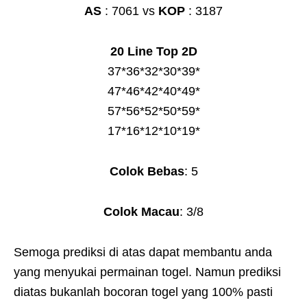
AS
: 7061 vs
KOP
: 3187
20 Line Top 2D
37*36*32*30*39*
47*46*42*40*49*
57*56*52*50*59*
17*16*12*10*19*
Colok Bebas
: 5
Colok Macau
: 3/8
Semoga prediksi di atas dapat membantu anda
yang menyukai permainan togel. Namun prediksi
diatas bukanlah bocoran togel yang 100% pasti