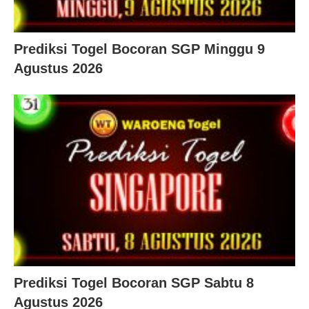
Prediksi Togel Bocoran SGP Minggu 9
Agustus 2026
Prediksi Togel Bocoran SGP Sabtu 8
Agustus 2026