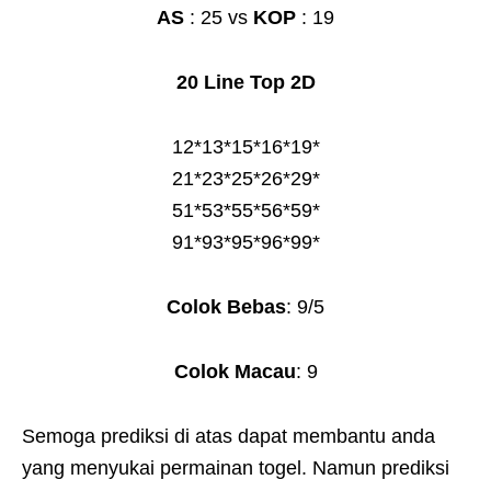
AS
: 25 vs
KOP
: 19
20 Line Top 2D
12*13*15*16*19*
21*23*25*26*29*
51*53*55*56*59*
91*93*95*96*99*
Colok Bebas
: 9/5
Colok Macau
: 9
Semoga prediksi di atas dapat membantu anda
yang menyukai permainan togel. Namun prediksi