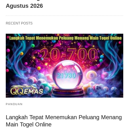
Agustus 2026
RECENT POSTS
PANDUAN
Langkah Tepat Menemukan Peluang Menang
Main Togel Online