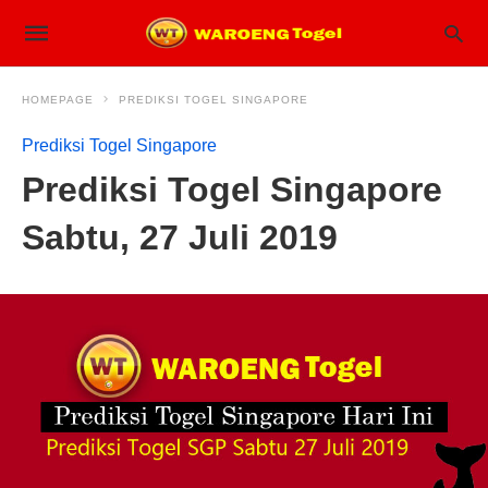
HOMEPAGE
PREDIKSI TOGEL SINGAPORE
Prediksi Togel Singapore
Prediksi Togel Singapore
Sabtu, 27 Juli 2019