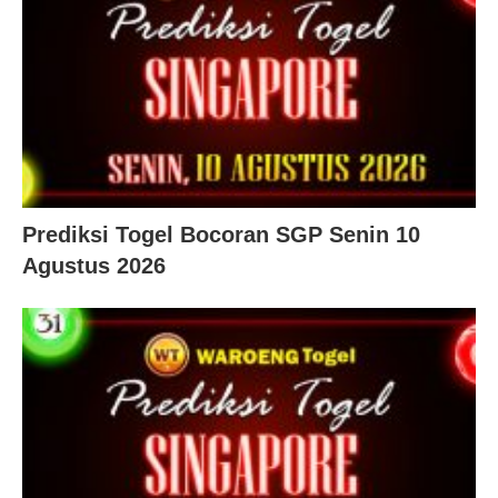
Prediksi Togel Bocoran SGP Senin 10
Agustus 2026