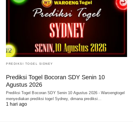
PREDIKSI TOGEL SIDNEY
Prediksi Togel Bocoran SDY Senin 10
Agustus 2026
Prediksi Togel Bocoran SDY Senin 10 Agustus 2026 - Waroengtogel
menyediakan prediksi togel Sydney, dimana prediksi…
1 hari ago