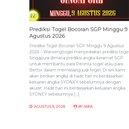
Prediksi Togel Bocoran SGP Minggu 9
Agustus 2026
Prediksi Togel Bocoran SGP Minggu 9 Agustus
2026 – Waroengtogel menyediakan prediksi toge
Singapura dimana prediksi angka keramat SGP
untuk membantu para Pecinta togel atau para
Bettor dalam memasang judi togel. Di sini kami
akan berikan angka di hadir hari ini berdasarkan
keluaran angka SYDNEY sebelumnya dengan
akurat. Hadir hari ini berdasarkan keluaran angka
SYDNEY sebelumnya […]
AGUSTUS 6, 2026
BY
JAKA