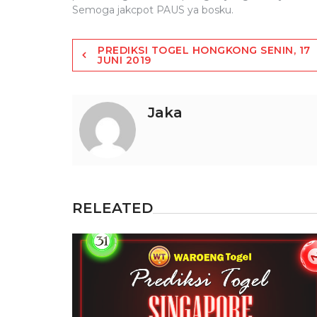
Semoga jakcpot PAUS ya bosku.
Navigasi
PREDIKSI TOGEL HONGKONG SENIN, 17
JUNI 2019
pos
Jaka
RELEATED