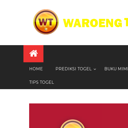
Skip
to
content
HOME
PREDIKSI TOGEL
BUKU MIM
TIPS TOGEL