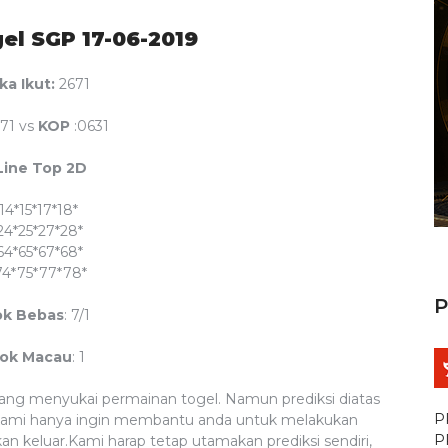
el SGP 17-06-2019
a Ikut:
2671
071 vs
KOP
:0631
Line Top 2D
14*15*17*18*
24*25*27*28*
64*65*67*68*
74*75*77*78*
P
ok Bebas
: 7/1
lok Macau
: 1
ang menyukai permainan togel. Namun prediksi diatas
P
. Kami hanya ingin membantu anda untuk melakukan
P
n keluar.Kami harap tetap utamakan prediksi sendiri,