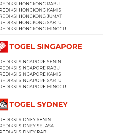
REDIKSI HONGKONG RABU
REDIKSI HONGKONG KAMIS
REDIKSI HONGKONG JUMAT
REDIKSI HONGKONG SABTU
REDIKSI HONGKONG MINGGU
TOGEL SINGAPORE
REDIKSI SINGAPORE SENIN
REDIKSI SINGAPORE RABU
REDIKSI SINGAPORE KAMIS
REDIKSI SINGAPORE SABTU
REDIKSI SINGAPORE MINGGU
TOGEL SYDNEY
REDIKSI SIDNEY SENIN
REDIKSI SIDNEY SELASA
REDIKSI SIDNEY RABU