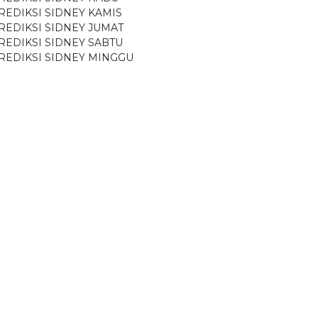
REDIKSI SIDNEY KAMIS
REDIKSI SIDNEY JUMAT
REDIKSI SIDNEY SABTU
REDIKSI SIDNEY MINGGU