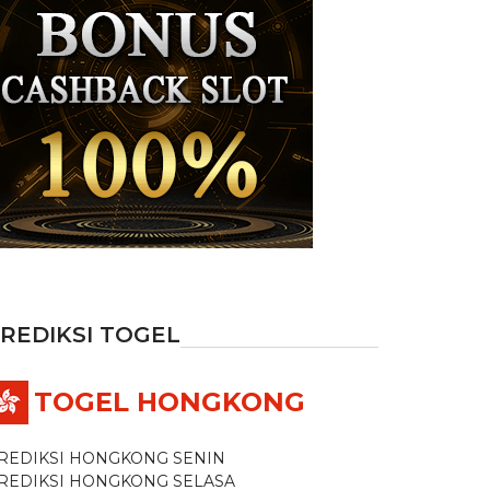
REDIKSI TOGEL
TOGEL HONGKONG
REDIKSI HONGKONG SENIN
REDIKSI HONGKONG SELASA