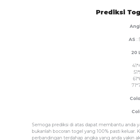
Prediksi Tog
Angk
AS
: 
20 
41*
51*
61*
71*
Col
Col
Semoga prediksi di atas dapat membantu anda y
bukanlah bocoran togel yang 100% pasti keluar
perbandingan terdahap angka yang anda yakin aka