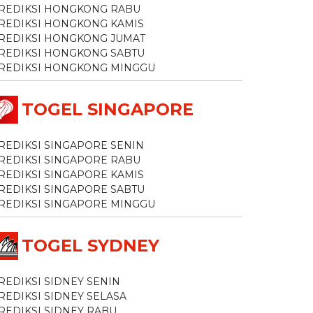
REDIKSI HONGKONG RABU
REDIKSI HONGKONG KAMIS
REDIKSI HONGKONG JUMAT
REDIKSI HONGKONG SABTU
REDIKSI HONGKONG MINGGU
TOGEL SINGAPORE
REDIKSI SINGAPORE SENIN
REDIKSI SINGAPORE RABU
REDIKSI SINGAPORE KAMIS
REDIKSI SINGAPORE SABTU
REDIKSI SINGAPORE MINGGU
TOGEL SYDNEY
REDIKSI SIDNEY SENIN
REDIKSI SIDNEY SELASA
REDIKSI SIDNEY RABU