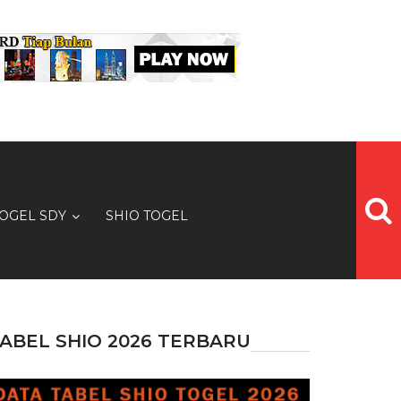
Cari
untuk:
TOGEL SDY
SHIO TOGEL
ABEL SHIO 2026 TERBARU