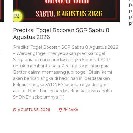
P
P
P
P
Prediksi Togel Bocoran SGP Sabtu 8
Agustus 2026
Prediksi Togel Bocoran SGP Sabtu 8 Agustus 2026
l
– Waroengtogel menyediakan prediksi togel
Singapura dimana prediksi angka keramat SGP
untuk membantu para Pecinta togel atau para
Bettor dalam memasang judi togel. Di sini kami
akan berikan angka di hadir hari ini berdasarkan
keluaran angka SYDNEY sebelumnya dengan
akurat. Hadir hari ini berdasarkan keluaran angka
SYDNEY sebelumnya […]
AGUSTUS 5, 2026
BY
JAKA