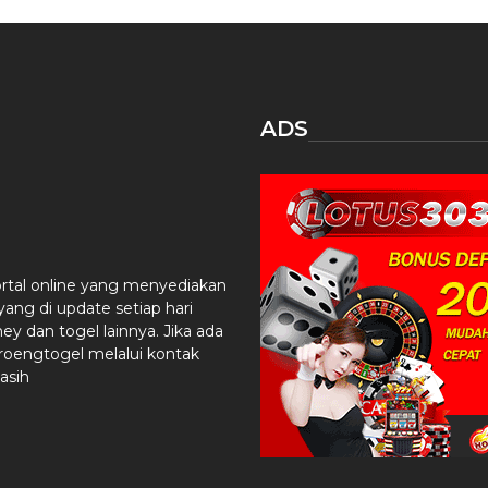
ADS
rtal online yang menyediakan
yang di update setiap hari
ey dan togel lainnya. Jika ada
roengtogel melalui kontak
asih