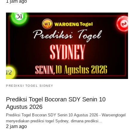
1 jam ago
PREDIKSI TOGEL SIDNEY
Prediksi Togel Bocoran SDY Senin 10
Agustus 2026
Prediksi Togel Bocoran SDY Senin 10 Agustus 2026 - Waroengtogel
menyediakan prediksi togel Sydney, dimana prediksi…
2 jam ago