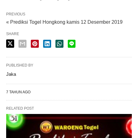
PREVIOUS
« Prediksi Togel Hongkong kamis 12 Desember 2019
SHARE
PUBLISHED BY
Jaka
7 TAHUN AGO
RELATED POST