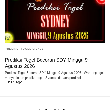
PREDIKSI TOGEL SIDNEY
Prediksi Togel Bocoran SDY Minggu 9
Agustus 2026
Prediksi Togel Bocoran SDY Minggu 9 Agustus 2026 - Waroengtogel
menyediakan prediksi togel Sydney, dimana prediksi…
1 hari ago