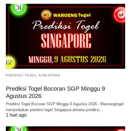
PREDIKSI TOGEL SINGAPORE
Prediksi Togel Bocoran SGP Minggu 9
Agustus 2026
Prediksi Togel Bocoran SGP Minggu 9 Agustus 2026 - Waroengtogel
menyediakan prediksi togel Singapura dimana prediksi…
1 hari ago