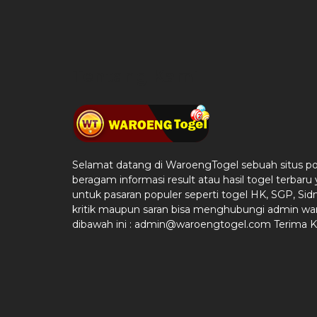
Tentang Kami
Selamat datang di WaroengTogel sebuah situs po
beragam informasi result atau hasil togel terbaru 
untuk pasaran populer seperti togel HK, SGP, Sidn
kritik maupun saran bisa menghubungi admin wa
dibawah ini :
admin@waroengtogel.com
Terima K