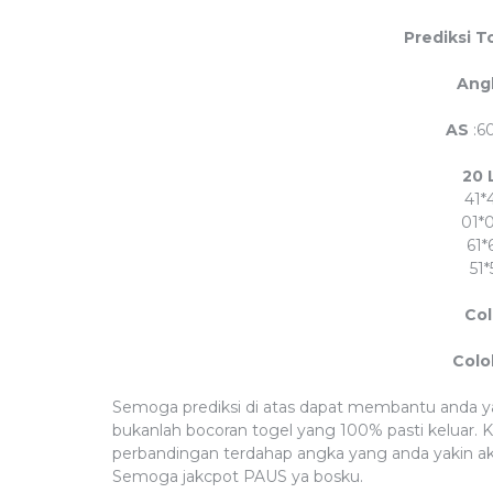
Prediksi T
Ang
AS
:6
20 
41*
01*
61*
51*
Col
Colo
Semoga prediksi di atas dapat membantu anda y
bukanlah bocoran togel yang 100% pasti keluar
perbandingan terdahap angka yang anda yakin aka
Semoga jakcpot PAUS ya bosku.