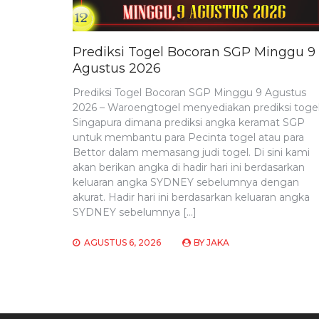
Prediksi Togel Bocoran SGP Minggu 9
Agustus 2026
Prediksi Togel Bocoran SGP Minggu 9 Agustus
2026 – Waroengtogel menyediakan prediksi toge
Singapura dimana prediksi angka keramat SGP
untuk membantu para Pecinta togel atau para
Bettor dalam memasang judi togel. Di sini kami
akan berikan angka di hadir hari ini berdasarkan
keluaran angka SYDNEY sebelumnya dengan
akurat. Hadir hari ini berdasarkan keluaran angka
SYDNEY sebelumnya […]
AGUSTUS 6, 2026
BY
JAKA