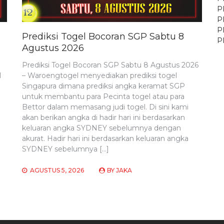
P
P
P
Prediksi Togel Bocoran SGP Sabtu 8
P
Agustus 2026
Prediksi Togel Bocoran SGP Sabtu 8 Agustus 2026
l
– Waroengtogel menyediakan prediksi togel
Singapura dimana prediksi angka keramat SGP
untuk membantu para Pecinta togel atau para
Bettor dalam memasang judi togel. Di sini kami
akan berikan angka di hadir hari ini berdasarkan
keluaran angka SYDNEY sebelumnya dengan
akurat. Hadir hari ini berdasarkan keluaran angka
SYDNEY sebelumnya […]
AGUSTUS 5, 2026
BY
JAKA