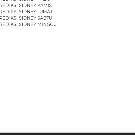
REDIKSI SIDNEY KAMIS
REDIKSI SIDNEY JUMAT
REDIKSI SIDNEY SABTU
REDIKSI SIDNEY MINGGU