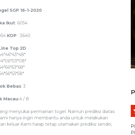
ogel SGP 16-1-2020
ka Ikut
: 6054
054
KOP
: 3640
Line Top 2D
44*46*43*48*
04*06*03*08*
64*66*63*68*
54*56*53*58*
ok Bebas
: 3
P
k Macau
:4 / 8
ang menyukai permainan togel. Namun prediksi diatas
. Kami hanya ingin membantu anda untuk melakukan
n keluar.Kami harap tetap utamakan prediksi sendiri,
P
P