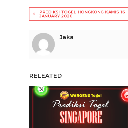
Navigasi
PREDIKSI TOGEL HONGKONG KAMIS 16
JANUARY 2020
pos
Jaka
RELEATED