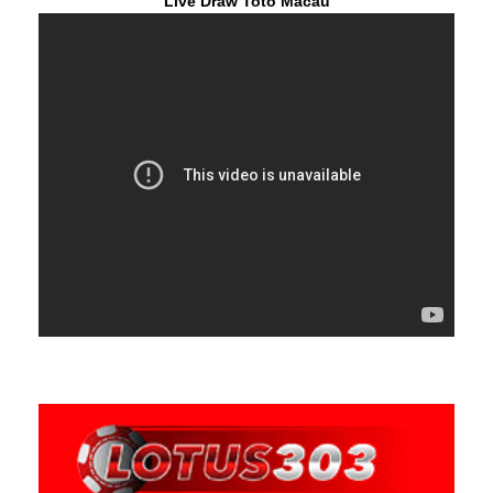
Live Draw Toto Macau