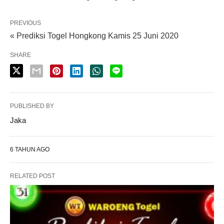
PREVIOUS
« Prediksi Togel Hongkong Kamis 25 Juni 2020
SHARE
PUBLISHED BY
Jaka
6 TAHUN AGO
RELATED POST