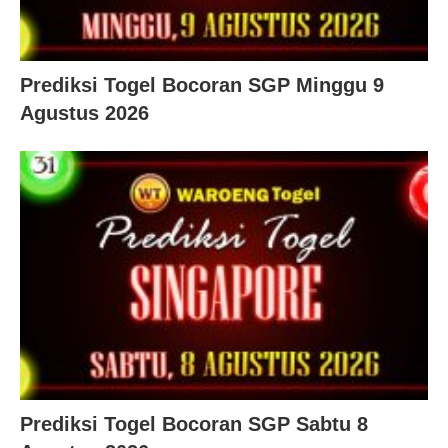
Prediksi Togel Bocoran SGP Minggu 9
Agustus 2026
Prediksi Togel Bocoran SGP Sabtu 8