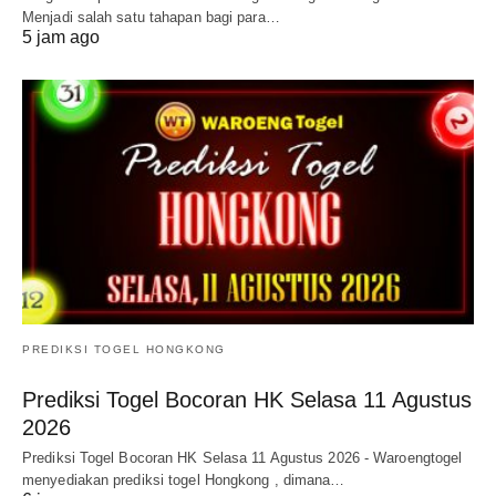
Menjadi salah satu tahapan bagi para…
5 jam ago
PREDIKSI TOGEL HONGKONG
Prediksi Togel Bocoran HK Selasa 11 Agustus
2026
Prediksi Togel Bocoran HK Selasa 11 Agustus 2026 - Waroengtogel
menyediakan prediksi togel Hongkong , dimana…