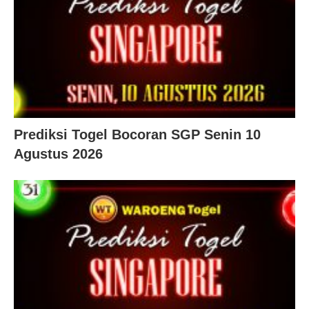
Prediksi Togel Bocoran SGP Senin 10
Agustus 2026