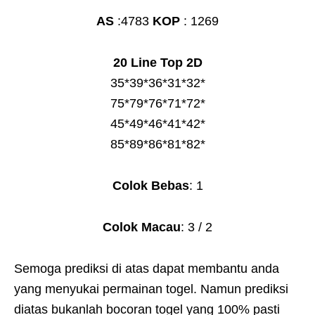
AS
:4783
KOP
: 1269
20 Line Top 2D
35*39*36*31*32*
75*79*76*71*72*
45*49*46*41*42*
85*89*86*81*82*
Colok Bebas
: 1
Colok Macau
: 3 / 2
Semoga prediksi di atas dapat membantu anda
yang menyukai permainan togel. Namun prediksi
diatas bukanlah bocoran togel yang 100% pasti