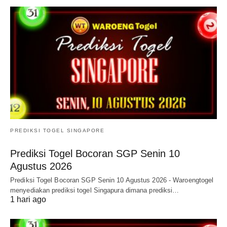
PREDIKSI TOGEL SINGAPORE
Prediksi Togel Bocoran SGP Senin 10
Agustus 2026
Prediksi Togel Bocoran SGP Senin 10 Agustus 2026 - Waroengtogel
menyediakan prediksi togel Singapura dimana prediksi…
1 hari ago