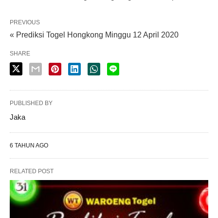
PREVIOUS
« Prediksi Togel Hongkong Minggu 12 April 2020
SHARE
PUBLISHED BY
Jaka
6 TAHUN AGO
RELATED POST