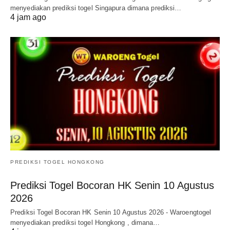
menyediakan prediksi togel Singapura dimana prediksi…
4 jam ago
PREDIKSI TOGEL HONGKONG
Prediksi Togel Bocoran HK Senin 10 Agustus
2026
Prediksi Togel Bocoran HK Senin 10 Agustus 2026 - Waroengtogel
menyediakan prediksi togel Hongkong , dimana…