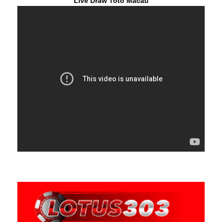
Live Draw Toto Macau