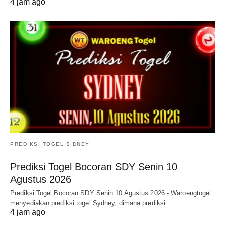
4 jam ago
PREDIKSI TOGEL SIDNEY
Prediksi Togel Bocoran SDY Senin 10
Agustus 2026
Prediksi Togel Bocoran SDY Senin 10 Agustus 2026 - Waroengtogel
menyediakan prediksi togel Sydney, dimana prediksi…
4 jam ago