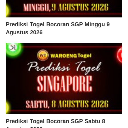
Prediksi Togel Bocoran SGP Minggu 9
Agustus 2026
Prediksi Togel Bocoran SGP Sabtu 8