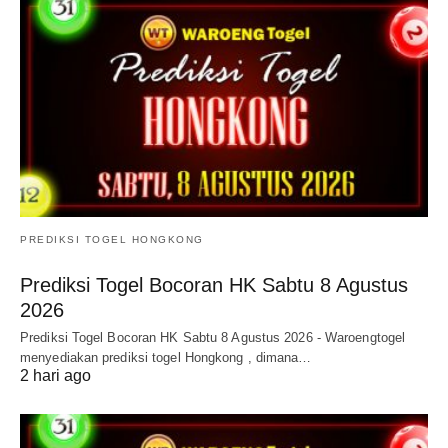
PREDIKSI TOGEL HONGKONG
Prediksi Togel Bocoran HK Sabtu 8 Agustus
2026
Prediksi Togel Bocoran HK Sabtu 8 Agustus 2026 - Waroengtogel
menyediakan prediksi togel Hongkong , dimana…
2 hari ago