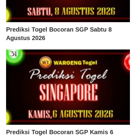
Prediksi Togel Bocoran SGP Sabtu 8
Agustus 2026
Prediksi Togel Bocoran SGP Kamis 6