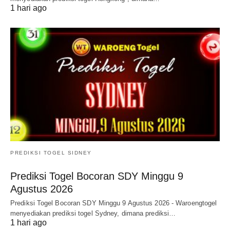
1 hari ago
PREDIKSI TOGEL SIDNEY
Prediksi Togel Bocoran SDY Minggu 9
Agustus 2026
Prediksi Togel Bocoran SDY Minggu 9 Agustus 2026 - Waroengtogel
menyediakan prediksi togel Sydney, dimana prediksi…
1 hari ago