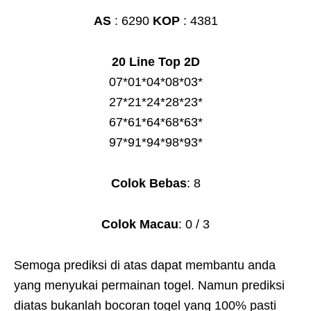
AS
: 6290
KOP
: 4381
20 Line Top 2D
07*01*04*08*03*
27*21*24*28*23*
67*61*64*68*63*
97*91*94*98*93*
Colok Bebas
: 8
Colok Macau
: 0 / 3
Semoga prediksi di atas dapat membantu anda
yang menyukai permainan togel. Namun prediksi
diatas bukanlah bocoran togel yang 100% pasti