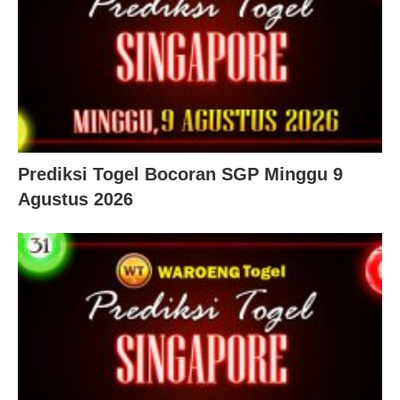
Prediksi Togel Bocoran SGP Minggu 9
Agustus 2026