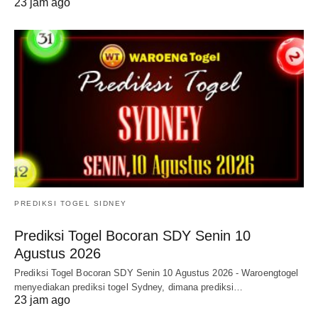
23 jam ago
PREDIKSI TOGEL SIDNEY
Prediksi Togel Bocoran SDY Senin 10
Agustus 2026
Prediksi Togel Bocoran SDY Senin 10 Agustus 2026 - Waroengtogel
menyediakan prediksi togel Sydney, dimana prediksi…
23 jam ago