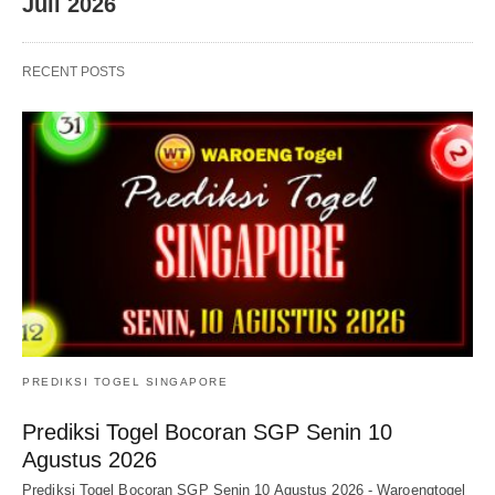
Juli 2026
RECENT POSTS
PREDIKSI TOGEL SINGAPORE
Prediksi Togel Bocoran SGP Senin 10
Agustus 2026
Prediksi Togel Bocoran SGP Senin 10 Agustus 2026 - Waroengtogel