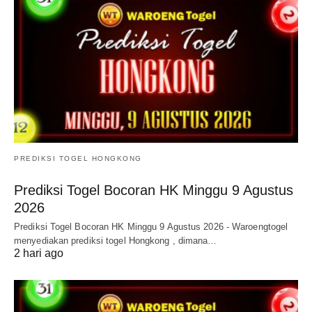
PREDIKSI TOGEL HONGKONG
Prediksi Togel Bocoran HK Minggu 9 Agustus
2026
Prediksi Togel Bocoran HK Minggu 9 Agustus 2026 - Waroengtogel
menyediakan prediksi togel Hongkong , dimana…
2 hari ago