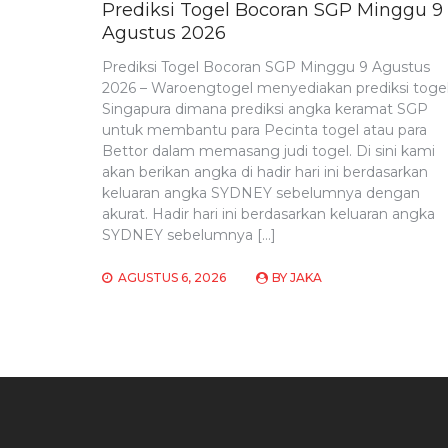
Prediksi Togel Bocoran SGP Minggu 9
Agustus 2026
Prediksi Togel Bocoran SGP Minggu 9 Agustus
2026 – Waroengtogel menyediakan prediksi toge
Singapura dimana prediksi angka keramat SGP
untuk membantu para Pecinta togel atau para
Bettor dalam memasang judi togel. Di sini kami
akan berikan angka di hadir hari ini berdasarkan
keluaran angka SYDNEY sebelumnya dengan
akurat. Hadir hari ini berdasarkan keluaran angka
SYDNEY sebelumnya […]
AGUSTUS 6, 2026
BY
JAKA