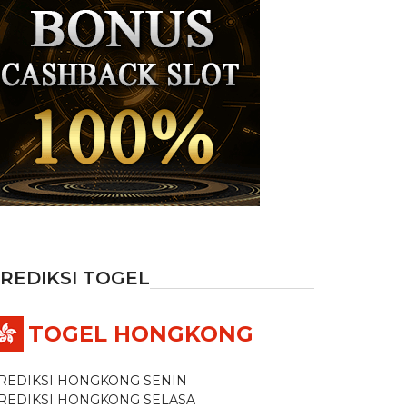
REDIKSI TOGEL
TOGEL HONGKONG
REDIKSI HONGKONG SENIN
REDIKSI HONGKONG SELASA