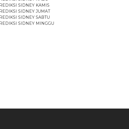
REDIKSI SIDNEY KAMIS
REDIKSI SIDNEY JUMAT
REDIKSI SIDNEY SABTU
REDIKSI SIDNEY MINGGU