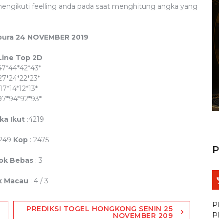
ngikuti feelling anda pada saat menghitung angka yang
pura 24 NOVEMBER 2019
Line Top 2D
47*44*42*43*
27*24*22*23*
*17*14*12*13*
97*94*92*93*
ka Ikut
:4219
1249
Kop
: 2475
P
ok Bebas
: 3
k Macau
: 4 / 3
P
PREDIKSI TOGEL HONGKONG SENIN 25
P
NOVEMBER 209