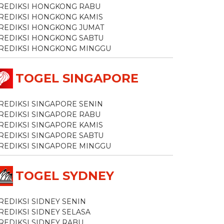
REDIKSI HONGKONG RABU
REDIKSI HONGKONG KAMIS
REDIKSI HONGKONG JUMAT
REDIKSI HONGKONG SABTU
REDIKSI HONGKONG MINGGU
TOGEL SINGAPORE
REDIKSI SINGAPORE SENIN
REDIKSI SINGAPORE RABU
REDIKSI SINGAPORE KAMIS
REDIKSI SINGAPORE SABTU
REDIKSI SINGAPORE MINGGU
TOGEL SYDNEY
REDIKSI SIDNEY SENIN
REDIKSI SIDNEY SELASA
REDIKSI SIDNEY RABU