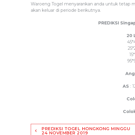
Waroeng Togel menyarankan anda untuk tetap me
akan keluar di periode berikutnya.
PREDIKSI Singa
20 
45*
25*
15
95*
Ang
AS
: 
Col
Colo
Navigasi
PREDIKSI TOGEL HONGKONG MINGGU
24 NOVEMBER 2019