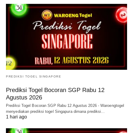
PREDIKSI TOGEL SINGAPORE
Prediksi Togel Bocoran SGP Rabu 12
Agustus 2026
Prediksi Togel Bocoran SGP Rabu 12 Agustus 2026 - Waroengtogel
menyediakan prediksi togel Singapura dimana prediksi…
1 hari ago