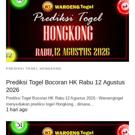
PREDIKSI TOGEL HONGKONG
Prediksi Togel Bocoran HK Rabu 12 Agustus
2026
Prediksi Togel Bocoran HK Rabu 12 Agustus 2026 - Waroengtogel
menyediakan prediksi togel Hongkong , dimana…
1 hari ago