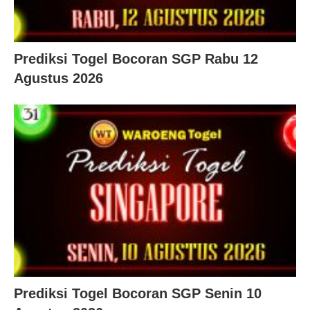
Prediksi Togel Bocoran SGP Rabu 12
Agustus 2026
Prediksi Togel Bocoran SGP Senin 10