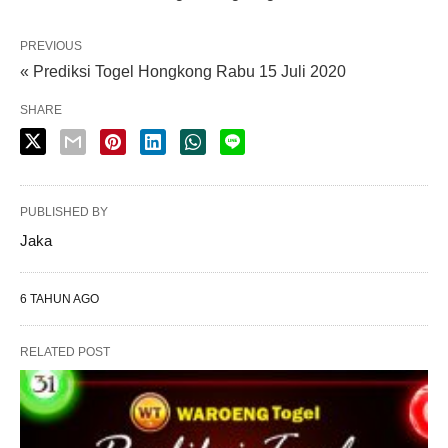
PREVIOUS
« Prediksi Togel Hongkong Rabu 15 Juli 2020
SHARE
PUBLISHED BY
Jaka
6 TAHUN AGO
RELATED POST