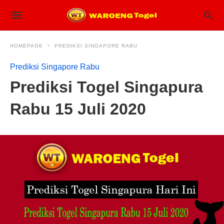
HOMEPAGE
PREDIKSI SINGAPORE RABU
Prediksi Singapore Rabu
Prediksi Togel Singapura
Rabu 15 Juli 2020