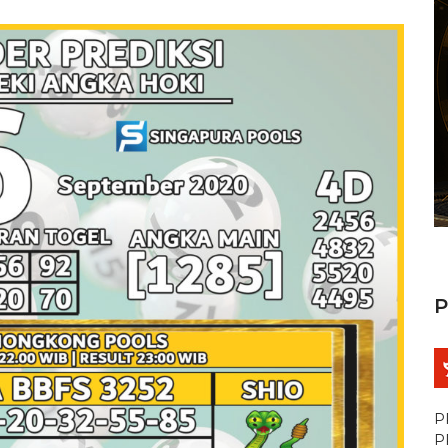
P
P
P