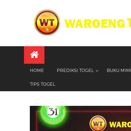
Skip
to
content
HOME
PREDIKSI TOGEL
BUKU MIM
TIPS TOGEL