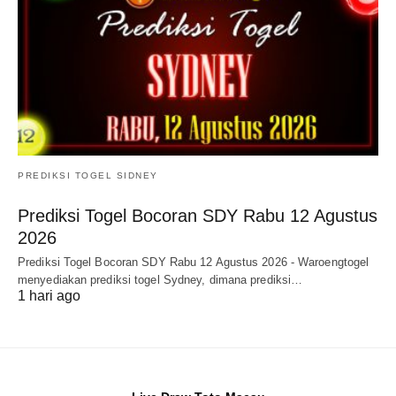
PREDIKSI TOGEL SIDNEY
Prediksi Togel Bocoran SDY Rabu 12 Agustus
2026
Prediksi Togel Bocoran SDY Rabu 12 Agustus 2026 - Waroengtogel
menyediakan prediksi togel Sydney, dimana prediksi…
1 hari ago