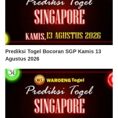
Prediksi Togel Bocoran SGP Kamis 13
Agustus 2026