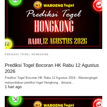
PREDIKSI TOGEL HONGKONG
Prediksi Togel Bocoran HK Rabu 12 Agustus
2026
Prediksi Togel Bocoran HK Rabu 12 Agustus 2026 - Waroengtogel
menyediakan prediksi togel Hongkong , dimana…
1 hari ago