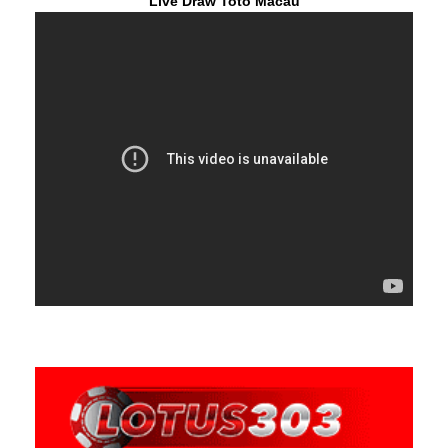
Live Draw Toto Macau