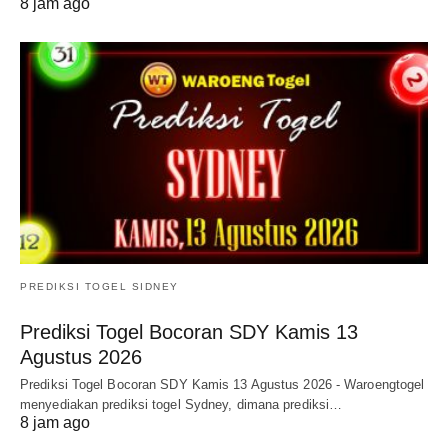
8 jam ago
PREDIKSI TOGEL SIDNEY
Prediksi Togel Bocoran SDY Kamis 13
Agustus 2026
Prediksi Togel Bocoran SDY Kamis 13 Agustus 2026 - Waroengtogel
menyediakan prediksi togel Sydney, dimana prediksi…
8 jam ago