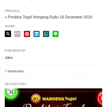
PREVIOUS
« Prediksi Togel Hongkog Rabu 18 Desember 2019
SHARE
PUBLISHED BY
Jaka
7 TAHUN AGO
RELATED POST