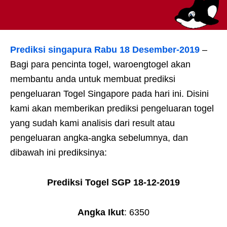
Prediksi singapura Rabu 18 Desember-2019
–
Bagi para pencinta togel, waroengtogel akan
membantu anda untuk membuat prediksi
pengeluaran Togel Singapore pada hari ini. Disini
kami akan memberikan prediksi pengeluaran togel
yang sudah kami analisis dari result atau
pengeluaran angka-angka sebelumnya, dan
dibawah ini prediksinya:
Prediksi Togel SGP 18-12-2019
Angka Ikut
: 6350