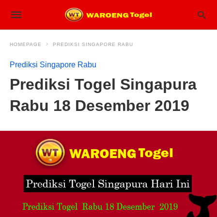
HOMEPAGE
PREDIKSI SINGAPORE RABU
Prediksi Singapore Rabu
Prediksi Togel Singapura
Rabu 18 Desember 2019