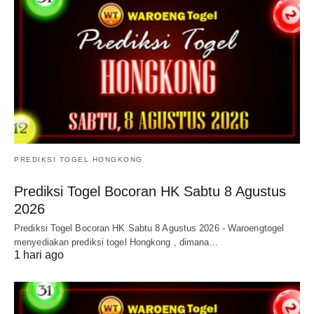
PREDIKSI TOGEL HONGKONG
Prediksi Togel Bocoran HK Sabtu 8 Agustus
2026
Prediksi Togel Bocoran HK Sabtu 8 Agustus 2026 - Waroengtogel
menyediakan prediksi togel Hongkong , dimana…
1 hari ago