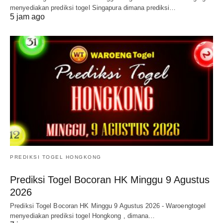
menyediakan prediksi togel Singapura dimana prediksi…
5 jam ago
PREDIKSI TOGEL HONGKONG
Prediksi Togel Bocoran HK Minggu 9 Agustus
2026
Prediksi Togel Bocoran HK Minggu 9 Agustus 2026 - Waroengtogel
menyediakan prediksi togel Hongkong , dimana…