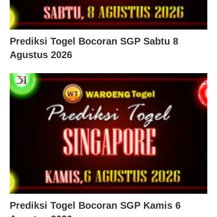
Prediksi Togel Bocoran SGP Sabtu 8
Agustus 2026
Prediksi Togel Bocoran SGP Kamis 6