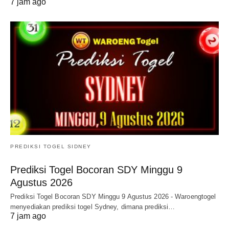
7 jam ago
PREDIKSI TOGEL SIDNEY
Prediksi Togel Bocoran SDY Minggu 9
Agustus 2026
Prediksi Togel Bocoran SDY Minggu 9 Agustus 2026 - Waroengtogel
menyediakan prediksi togel Sydney, dimana prediksi…
7 jam ago