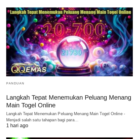
PANDUAN
Langkah Tepat Menemukan Peluang Menang
Main Togel Online
Langkah Tepat Menemukan Peluang Menang Main Togel Online -
Menjadi salah satu tahapan bagi para…
1 hari ago