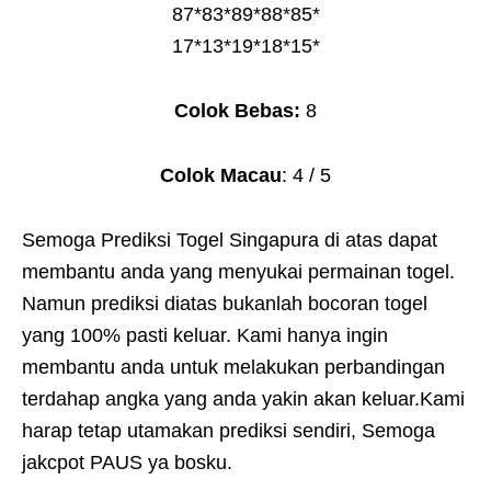
87*83*89*88*85*
17*13*19*18*15*
Colok Bebas:
8
Colok Macau
: 4 / 5
Semoga Prediksi Togel Singapura di atas dapat
membantu anda yang menyukai permainan togel.
Namun prediksi diatas bukanlah bocoran togel
yang 100% pasti keluar. Kami hanya ingin
membantu anda untuk melakukan perbandingan
terdahap angka yang anda yakin akan keluar.Kami
harap tetap utamakan prediksi sendiri, Semoga
jakcpot PAUS ya bosku.