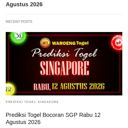
Agustus 2026
RECENT POSTS
PREDIKSI TOGEL SINGAPORE
Prediksi Togel Bocoran SGP Rabu 12
Agustus 2026