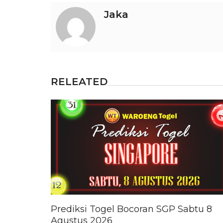
Jaka
RELEATED
Prediksi Togel Bocoran SGP Sabtu 8
Agustus 2026