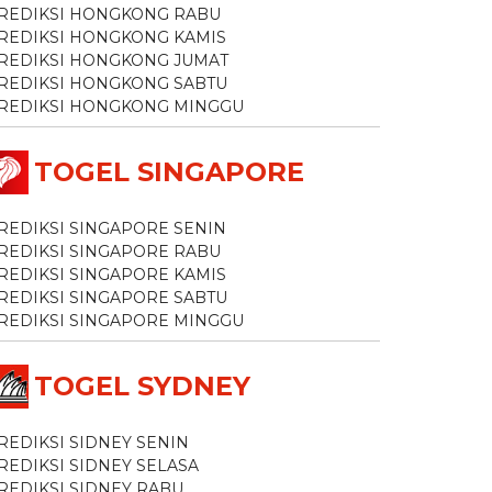
REDIKSI HONGKONG RABU
REDIKSI HONGKONG KAMIS
REDIKSI HONGKONG JUMAT
REDIKSI HONGKONG SABTU
REDIKSI HONGKONG MINGGU
TOGEL SINGAPORE
REDIKSI SINGAPORE SENIN
REDIKSI SINGAPORE RABU
REDIKSI SINGAPORE KAMIS
REDIKSI SINGAPORE SABTU
REDIKSI SINGAPORE MINGGU
TOGEL SYDNEY
REDIKSI SIDNEY SENIN
REDIKSI SIDNEY SELASA
REDIKSI SIDNEY RABU