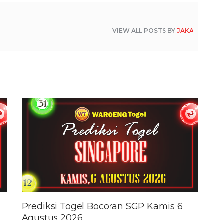
VIEW ALL POSTS BY
JAKA
Prediksi Togel Bocoran SGP Kamis 6
Agustus 2026