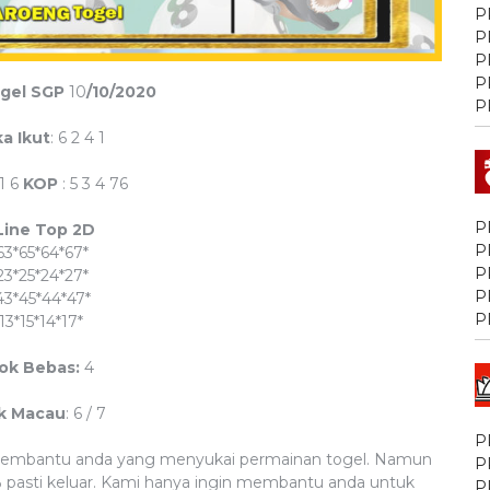
P
P
P
P
ogel SGP
10
/10/2020
P
a Ikut
: 6 2 4 1
 1 6
KOP
: 5 3 4 76
P
Line Top 2D
P
63*65*64*67*
P
23*25*24*27*
P
43*45*44*47*
P
*13*15*14*17*
ok Bebas:
4
k Macau
: 6 / 7
P
t membantu anda yang menyukai permainan togel. Namun
P
% pasti keluar. Kami hanya ingin membantu anda untuk
P