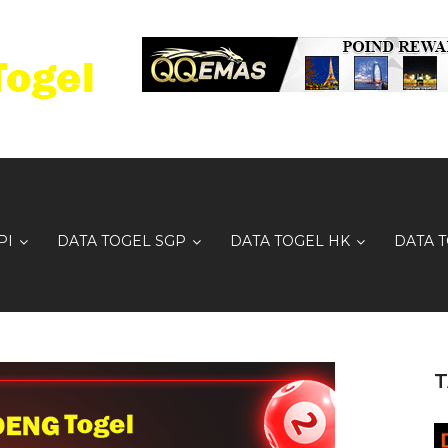
PI
DATA TOGEL SGP
DATA TOGEL HK
DATA 
T