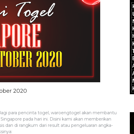
tober 2020
agi para pencinta togel, waroengtogel akan membantu
ingapore pada hari ini. Disini kami akan memberikan
sis dan di rangkum dari result atau pengeluaran angka-
sinya: