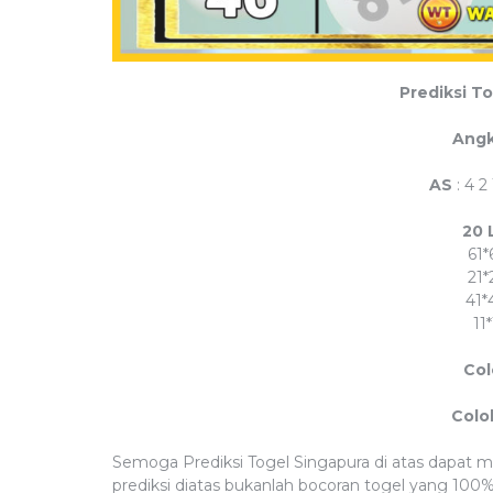
Prediksi T
Angk
AS
: 4 2
20 
61*
21*
41*
11
Col
Colo
Semoga Prediksi Togel Singapura di atas dapa
prediksi diatas bukanlah bocoran togel yang 100