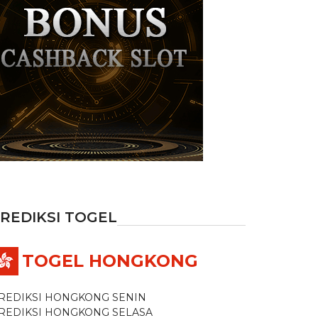
REDIKSI TOGEL
TOGEL HONGKONG
REDIKSI HONGKONG SENIN
REDIKSI HONGKONG SELASA