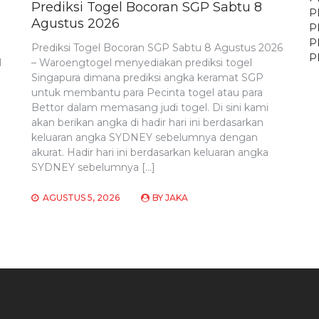
Prediksi Togel Bocoran SGP Sabtu 8
P
Agustus 2026
P
P
Prediksi Togel Bocoran SGP Sabtu 8 Agustus 2026
P
l
– Waroengtogel menyediakan prediksi togel
Singapura dimana prediksi angka keramat SGP
untuk membantu para Pecinta togel atau para
Bettor dalam memasang judi togel. Di sini kami
akan berikan angka di hadir hari ini berdasarkan
keluaran angka SYDNEY sebelumnya dengan
akurat. Hadir hari ini berdasarkan keluaran angka
SYDNEY sebelumnya […]
AGUSTUS 5, 2026
BY
JAKA