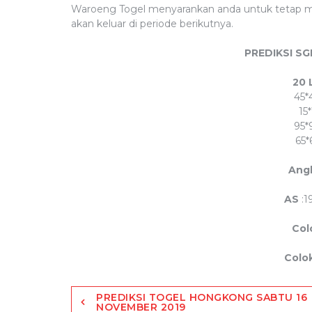
Waroeng Togel menyarankan anda untuk tetap me
akan keluar di periode berikutnya.
PREDIKSI SG
20 
45*
15
95*
65*
Angk
AS
:1
Col
Colo
Navigasi
PREDIKSI TOGEL HONGKONG SABTU 16
NOVEMBER 2019