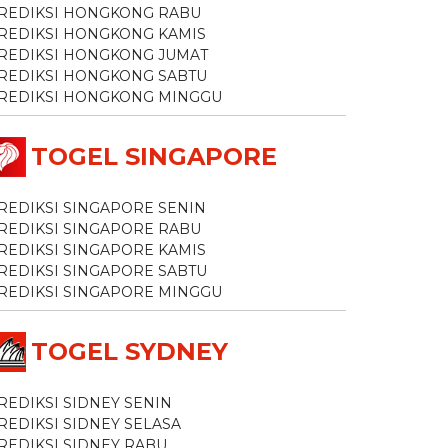
REDIKSI HONGKONG RABU
REDIKSI HONGKONG KAMIS
REDIKSI HONGKONG JUMAT
REDIKSI HONGKONG SABTU
REDIKSI HONGKONG MINGGU
TOGEL SINGAPORE
REDIKSI SINGAPORE SENIN
REDIKSI SINGAPORE RABU
REDIKSI SINGAPORE KAMIS
REDIKSI SINGAPORE SABTU
REDIKSI SINGAPORE MINGGU
TOGEL SYDNEY
REDIKSI SIDNEY SENIN
REDIKSI SIDNEY SELASA
REDIKSI SIDNEY RABU