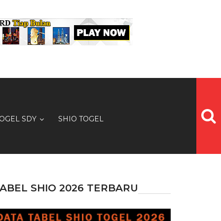
Cari
untuk:
TOGEL SDY
SHIO TOGEL
ABEL SHIO 2026 TERBARU