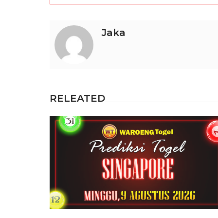
pos
Jaka
RELEATED