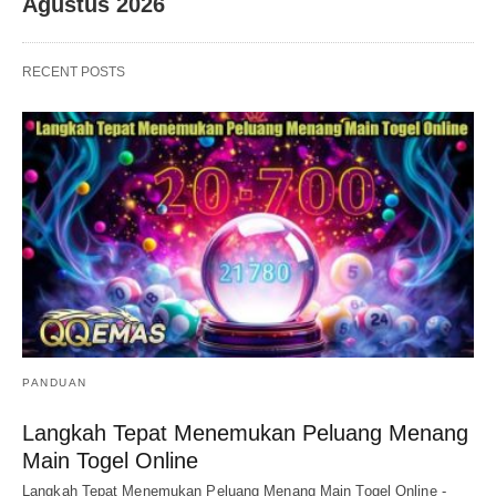
Agustus 2026
RECENT POSTS
PANDUAN
Langkah Tepat Menemukan Peluang Menang
Main Togel Online
Langkah Tepat Menemukan Peluang Menang Main Togel Online -