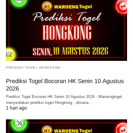
PREDIKSI TOGEL HONGKONG
Prediksi Togel Bocoran HK Senin 10 Agustus
2026
Prediksi Togel Bocoran HK Senin 10 Agustus 2026 - Waroengtogel
menyediakan prediksi togel Hongkong , dimana…
1 hari ago