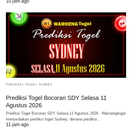
10 jam ago
PREDIKSI TOGEL SIDNEY
Prediksi Togel Bocoran SDY Selasa 11
Agustus 2026
Prediksi Togel Bocoran SDY Selasa 11 Agustus 2026 - Waroengtogel
menyediakan prediksi togel Sydney, dimana prediksi…
11 jam ago