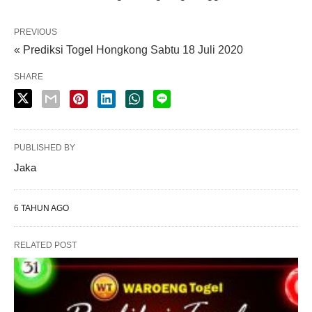
PREVIOUS
« Prediksi Togel Hongkong Sabtu 18 Juli 2020
SHARE
PUBLISHED BY
Jaka
6 TAHUN AGO
RELATED POST