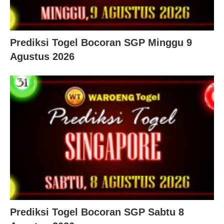
Prediksi Togel Bocoran SGP Minggu 9
Agustus 2026
Prediksi Togel Bocoran SGP Sabtu 8