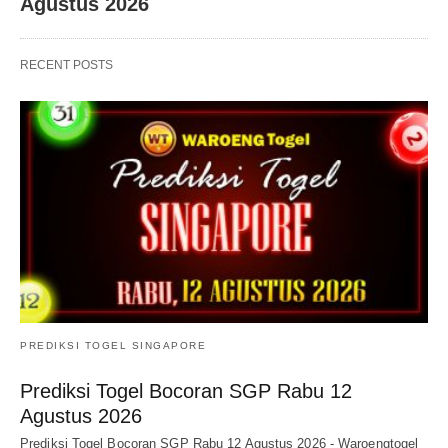
Agustus 2026
RECENT POSTS
PREDIKSI TOGEL SINGAPORE
Prediksi Togel Bocoran SGP Rabu 12
Agustus 2026
Prediksi Togel Bocoran SGP Rabu 12 Agustus 2026 - Waroengtogel