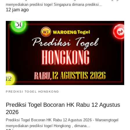
menyediakan prediksi togel Singapura dimana prediksi…
12 jam ago
PREDIKSI TOGEL HONGKONG
Prediksi Togel Bocoran HK Rabu 12 Agustus
2026
Prediksi Togel Bocoran HK Rabu 12 Agustus 2026 - Waroengtogel
menyediakan prediksi togel Hongkong , dimana…