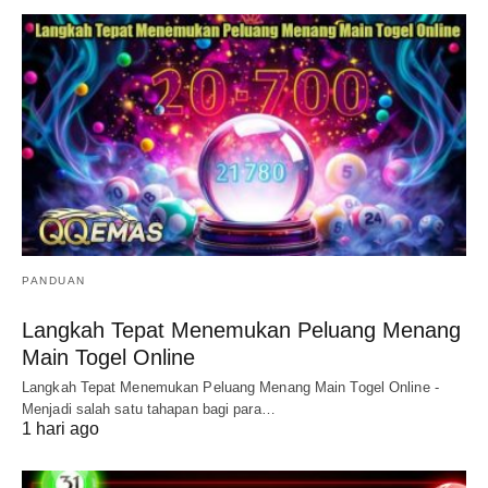
PANDUAN
Langkah Tepat Menemukan Peluang Menang
Main Togel Online
Langkah Tepat Menemukan Peluang Menang Main Togel Online -
Menjadi salah satu tahapan bagi para…
1 hari ago