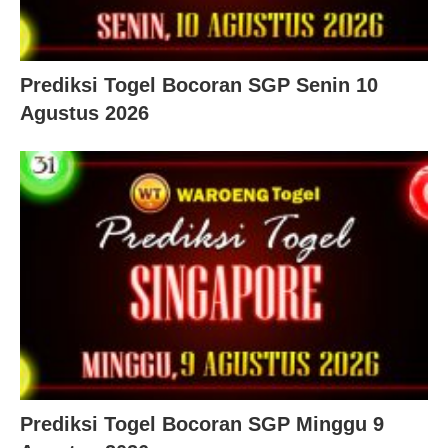
Prediksi Togel Bocoran SGP Senin 10
Agustus 2026
Prediksi Togel Bocoran SGP Minggu 9