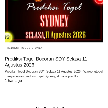
PREDIKSI TOGEL SIDNEY
Prediksi Togel Bocoran SDY Selasa 11
Agustus 2026
Prediksi Togel Bocoran SDY Selasa 11 Agustus 2026 - Waroengtogel
menyediakan prediksi togel Sydney, dimana prediksi…
1 hari ago