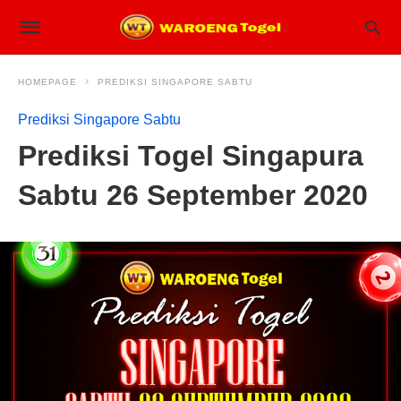
HOMEPAGE
PREDIKSI SINGAPORE SABTU
Prediksi Singapore Sabtu
Prediksi Togel Singapura
Sabtu 26 September 2020