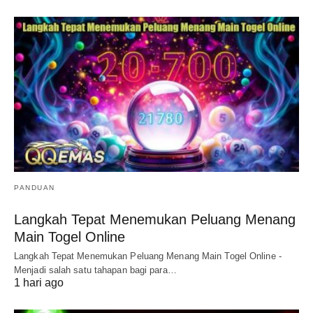
PANDUAN
Langkah Tepat Menemukan Peluang Menang
Main Togel Online
Langkah Tepat Menemukan Peluang Menang Main Togel Online -
Menjadi salah satu tahapan bagi para…
1 hari ago