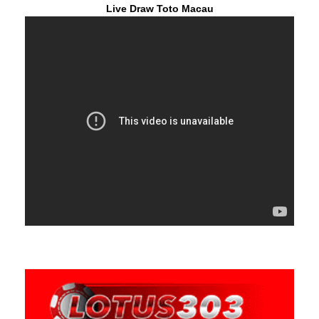
Live Draw Toto Macau