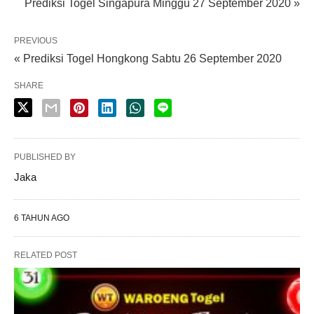
Prediksi Togel Singapura Minggu 27 September 2020 »
PREVIOUS
« Prediksi Togel Hongkong Sabtu 26 September 2020
SHARE
PUBLISHED BY
Jaka
6 TAHUN AGO
RELATED POST