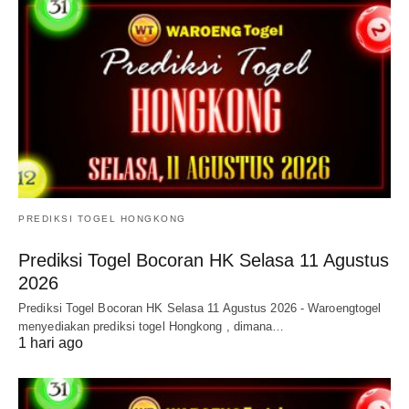
PREDIKSI TOGEL HONGKONG
Prediksi Togel Bocoran HK Selasa 11 Agustus
2026
Prediksi Togel Bocoran HK Selasa 11 Agustus 2026 - Waroengtogel
menyediakan prediksi togel Hongkong , dimana…
1 hari ago