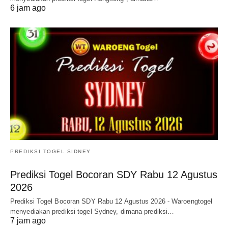
6 jam ago
PREDIKSI TOGEL SIDNEY
Prediksi Togel Bocoran SDY Rabu 12 Agustus
2026
Prediksi Togel Bocoran SDY Rabu 12 Agustus 2026 - Waroengtogel
menyediakan prediksi togel Sydney, dimana prediksi…
7 jam ago