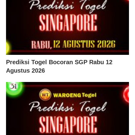
Prediksi Togel Bocoran SGP Rabu 12
Agustus 2026