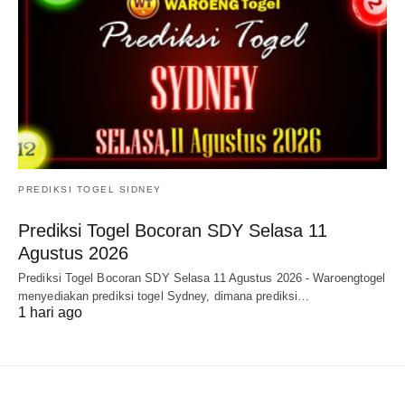
PREDIKSI TOGEL SIDNEY
Prediksi Togel Bocoran SDY Selasa 11
Agustus 2026
Prediksi Togel Bocoran SDY Selasa 11 Agustus 2026 - Waroengtogel
menyediakan prediksi togel Sydney, dimana prediksi…
1 hari ago