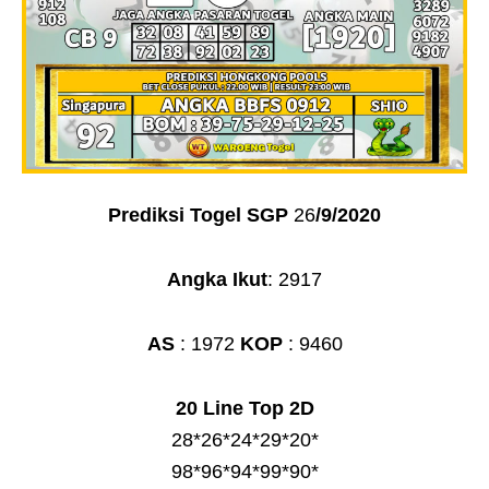
Prediksi Togel SGP
26
/9/2020
Angka Ikut
: 2917
AS
: 1972
KOP
: 9460
20 Line Top 2D
28*26*24*29*20*
98*96*94*99*90*