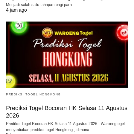
Menjadi salah satu tahapan bagi para…
4 jam ago
PREDIKSI TOGEL HONGKONG
Prediksi Togel Bocoran HK Selasa 11 Agustus
2026
Prediksi Togel Bocoran HK Selasa 11 Agustus 2026 - Waroengtogel
menyediakan prediksi togel Hongkong , dimana…