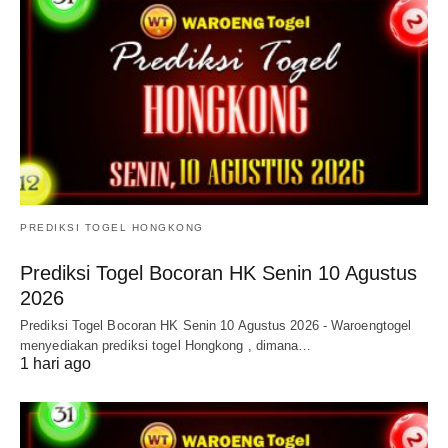
PREDIKSI TOGEL HONGKONG
Prediksi Togel Bocoran HK Senin 10 Agustus
2026
Prediksi Togel Bocoran HK Senin 10 Agustus 2026 - Waroengtogel
menyediakan prediksi togel Hongkong , dimana…
1 hari ago