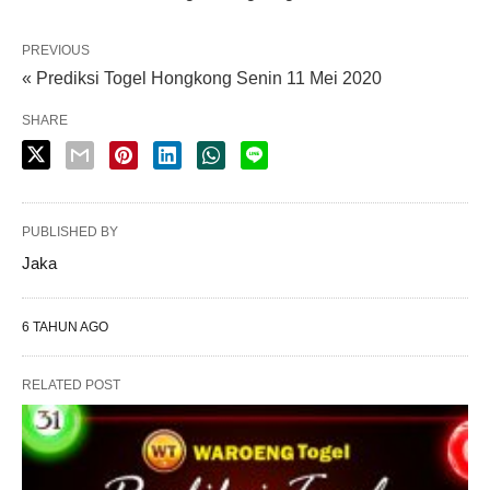
PREVIOUS
« Prediksi Togel Hongkong Senin 11 Mei 2020
SHARE
PUBLISHED BY
Jaka
6 TAHUN AGO
RELATED POST