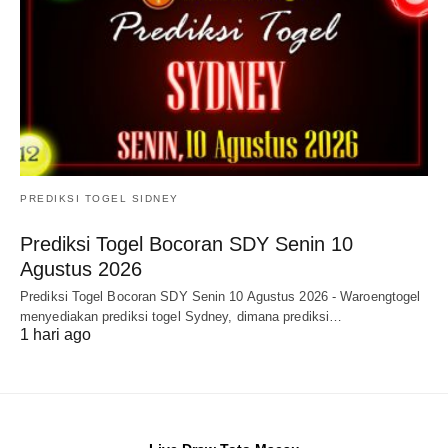
PREDIKSI TOGEL SIDNEY
Prediksi Togel Bocoran SDY Senin 10
Agustus 2026
Prediksi Togel Bocoran SDY Senin 10 Agustus 2026 - Waroengtogel
menyediakan prediksi togel Sydney, dimana prediksi…
1 hari ago