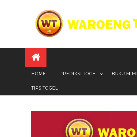
Skip
to
content
HOME
PREDIKSI TOGEL
BUKU MIM
TIPS TOGEL