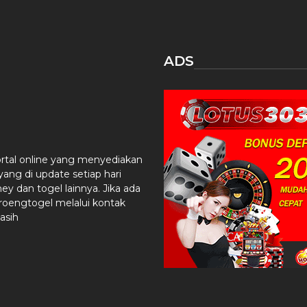
ADS
rtal online yang menyediakan
yang di update setiap hari
ey dan togel lainnya. Jika ada
roengtogel melalui kontak
asih