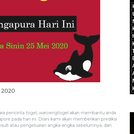
i 2020
para pencinta togel, waroengtogel akan membantu anda
ore pada hari ini. Disini kami akan memberikan prediksi
 result atau pengeluaran angka-angka sebelumnya, dan