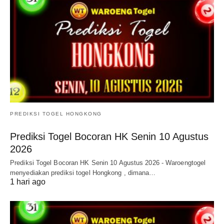
PREDIKSI TOGEL HONGKONG
Prediksi Togel Bocoran HK Senin 10 Agustus
2026
Prediksi Togel Bocoran HK Senin 10 Agustus 2026 - Waroengtogel
menyediakan prediksi togel Hongkong , dimana…
1 hari ago