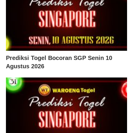
Prediksi Togel Bocoran SGP Senin 10
Agustus 2026