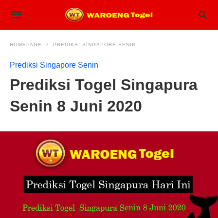
HOMEPAGE
PREDIKSI SINGAPORE SENIN
Prediksi Singapore Senin
Prediksi Togel Singapura
Senin 8 Juni 2020