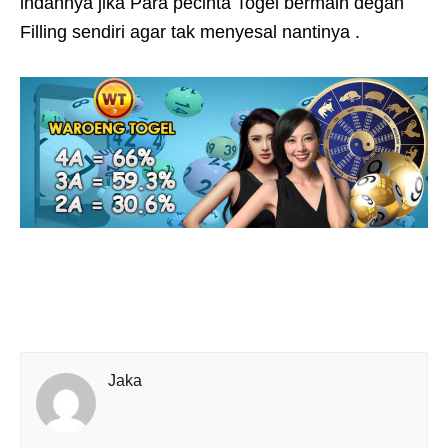
indahnya jika Para pecinta Togel bermain degan
Filling sendiri agar tak menyesal nantinya .
Jaka