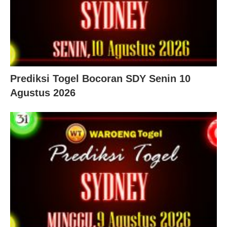
Prediksi Togel Bocoran SDY Senin 10
Agustus 2026