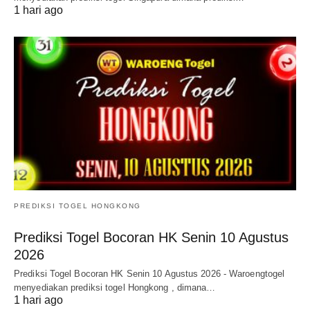
1 hari ago
PREDIKSI TOGEL HONGKONG
Prediksi Togel Bocoran HK Senin 10 Agustus
2026
Prediksi Togel Bocoran HK Senin 10 Agustus 2026 - Waroengtogel
menyediakan prediksi togel Hongkong , dimana…
1 hari ago