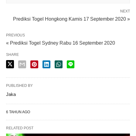
NEXT
Prediksi Togel Hongkong Kamis 17 September 2020 »
PREVIOUS
« Prediksi Togel Sydney Rabu 16 September 2020
SHARE
PUBLISHED BY
Jaka
6 TAHUN AGO
RELATED POST