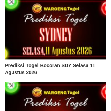
Prediksi Togel Bocoran SDY Selasa 11
Agustus 2026