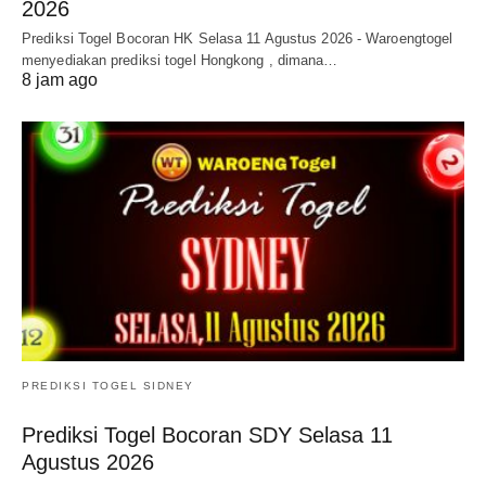
2026
Prediksi Togel Bocoran HK Selasa 11 Agustus 2026 - Waroengtogel
menyediakan prediksi togel Hongkong , dimana…
8 jam ago
PREDIKSI TOGEL SIDNEY
Prediksi Togel Bocoran SDY Selasa 11
Agustus 2026