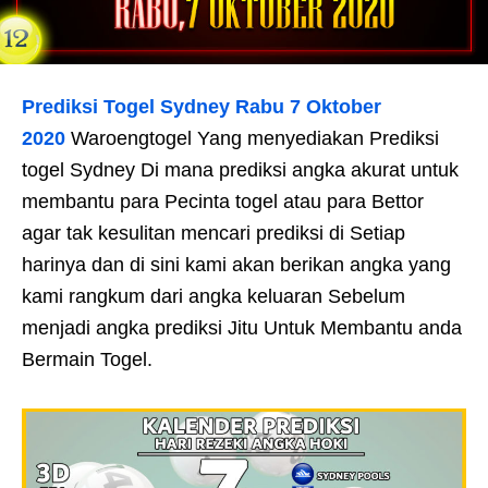
Prediksi Togel Sydney Rabu 7 Oktober
2020
Waroengtogel Yang menyediakan Prediksi
togel Sydney Di mana prediksi angka akurat untuk
membantu para Pecinta togel atau para Bettor
agar tak kesulitan mencari prediksi di Setiap
harinya dan di sini kami akan berikan angka yang
kami rangkum dari angka keluaran Sebelum
menjadi angka prediksi Jitu Untuk Membantu anda
Bermain Togel.