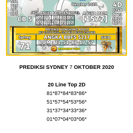
PREDIKSI SYDNEY
7
OKTOBER 2020
20 Line Top 2D
81*87*84*83*86*
51*57*54*53*56*
31*37*34*33*36*
01*07*04*03*06*