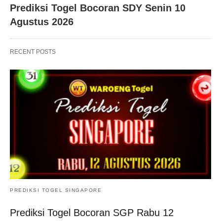
Prediksi Togel Bocoran SDY Senin 10
Agustus 2026
RECENT POSTS
PREDIKSI TOGEL SINGAPORE
Prediksi Togel Bocoran SGP Rabu 12