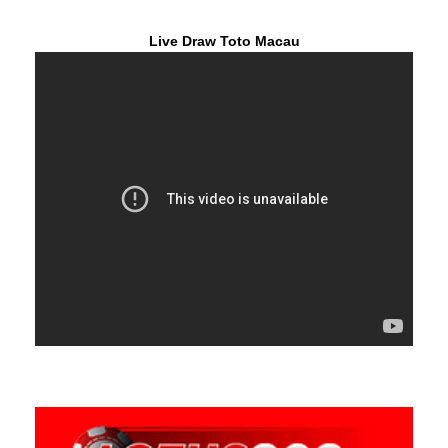
Live Draw Toto Macau