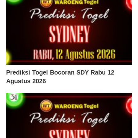
Prediksi Togel Bocoran SDY Rabu 12
Agustus 2026