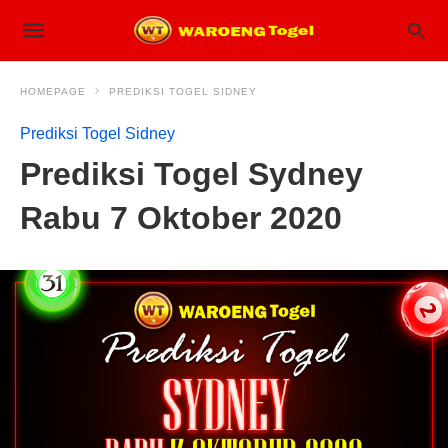
HOMEPAGE
PREDIKSI TOGEL SIDNEY
Prediksi Togel Sidney
Prediksi Togel Sydney
Rabu 7 Oktober 2020