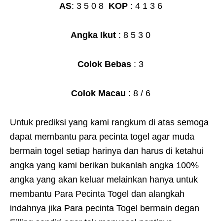
AS
: 3 5 0 8
KOP
: 4 1 3 6
Angka Ikut
: 8 5 3 0
Colok Bebas
: 3
Colok Macau
: 8 / 6
Untuk prediksi yang kami rangkum di atas semoga
dapat membantu para pecinta togel agar muda
bermain togel setiap harinya dan harus di ketahui
angka yang kami berikan bukanlah angka 100%
angka yang akan keluar melainkan hanya untuk
membantu Para Pecinta Togel dan alangkah
indahnya jika Para pecinta Togel bermain degan