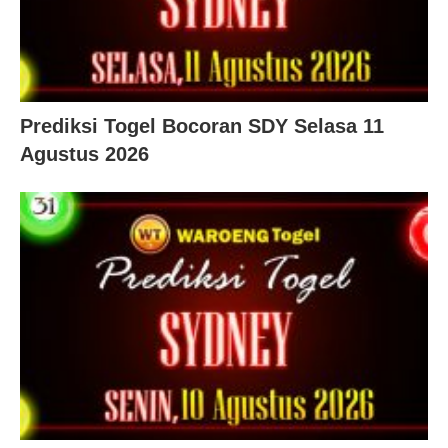
Prediksi Togel Bocoran SDY Selasa 11
Agustus 2026