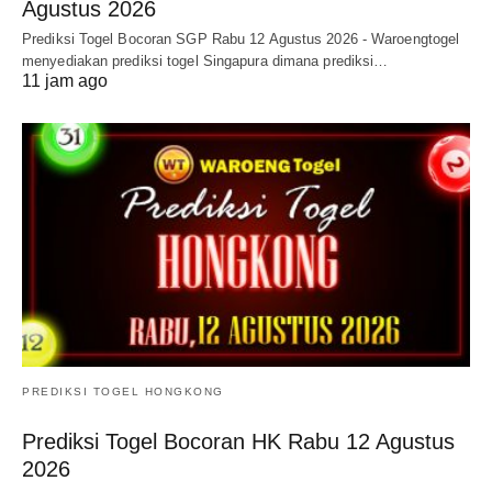
Agustus 2026
Prediksi Togel Bocoran SGP Rabu 12 Agustus 2026 - Waroengtogel
menyediakan prediksi togel Singapura dimana prediksi…
11 jam ago
PREDIKSI TOGEL HONGKONG
Prediksi Togel Bocoran HK Rabu 12 Agustus
2026