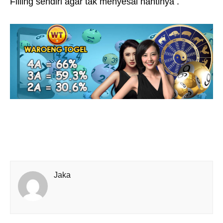
Filling sendiri agar tak menyesal nantinya .
Jaka