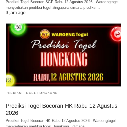
Prediksi Togel Bocoran SGP Rabu 12 Agustus 2026 - Waroengtogel
menyediakan prediksi togel Singapura dimana prediksi…
3 jam ago
PREDIKSI TOGEL HONGKONG
Prediksi Togel Bocoran HK Rabu 12 Agustus
2026
Prediksi Togel Bocoran HK Rabu 12 Agustus 2026 - Waroengtogel
menyediakan prediksi togel Hongkong , dimana…