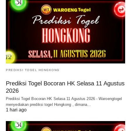
PREDIKSI TOGEL HONGKONG
Prediksi Togel Bocoran HK Selasa 11 Agustus
2026
Prediksi Togel Bocoran HK Selasa 11 Agustus 2026 - Waroengtogel
menyediakan prediksi togel Hongkong , dimana…
1 hari ago