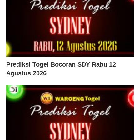
Prediksi Togel Bocoran SDY Rabu 12
Agustus 2026