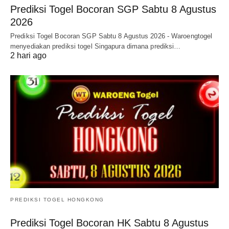
Prediksi Togel Bocoran SGP Sabtu 8 Agustus
2026
Prediksi Togel Bocoran SGP Sabtu 8 Agustus 2026 - Waroengtogel
menyediakan prediksi togel Singapura dimana prediksi…
2 hari ago
PREDIKSI TOGEL HONGKONG
Prediksi Togel Bocoran HK Sabtu 8 Agustus