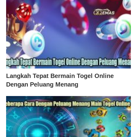
Langkah Tepat Bermain Togel Online
Dengan Peluang Menang