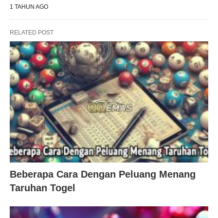
1 TAHUN AGO
RELATED POST
Beberapa Cara Dengan Peluang Menang
Taruhan Togel