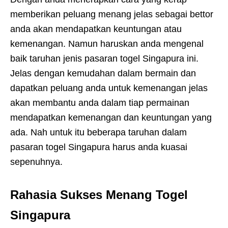
memberikan peluang menang jelas sebagai bettor
anda akan mendapatkan keuntungan atau
kemenangan. Namun haruskan anda mengenal
baik taruhan jenis pasaran togel Singapura ini.
Jelas dengan kemudahan dalam bermain dan
dapatkan peluang anda untuk kemenangan jelas
akan membantu anda dalam tiap permainan
mendapatkan kemenangan dan keuntungan yang
ada. Nah untuk itu beberapa taruhan dalam
pasaran togel Singapura harus anda kuasai
sepenuhnya.
Rahasia Sukses Menang Togel
Singapura