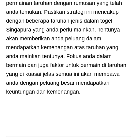
permainan taruhan dengan rumusan yang telah
anda temukan. Pastikan strategi ini mencakup
dengan beberapa taruhan jenis dalam togel
Singapura yang anda perlu mainkan. Tentunya
akan memberikan anda peluang dalam
mendapatkan kemenangan atas taruhan yang
anda mainkan tentunya. Fokus anda dalam
bermain dan juga faktor untuk bermain di taruhan
yang di kuasai jelas semua ini akan membawa
anda dengan peluang besar mendapatkan
keuntungan dan kemenangan.