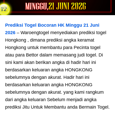
Prediksi Togel Bocoran HK Minggu 21 Juni
2026
– Waroengtogel menyediakan prediksi togel
Hongkong , dimana prediksi angka keramat
Hongkong untuk membantu para Pecinta togel
atau para Bettor dalam memasang judi togel. Di
sini kami akan berikan angka di hadir hari ini
berdasarkan keluaran angka HONGKONG
sebelumnya dengan akurat. Hadir hari ini
berdasarkan keluaran angka HONGKONG
sebelumnya dengan akurat. yang kami rangkum
dari angka keluaran Sebelum menjadi angka
prediksi Jitu Untuk Membantu anda Bermain Togel.