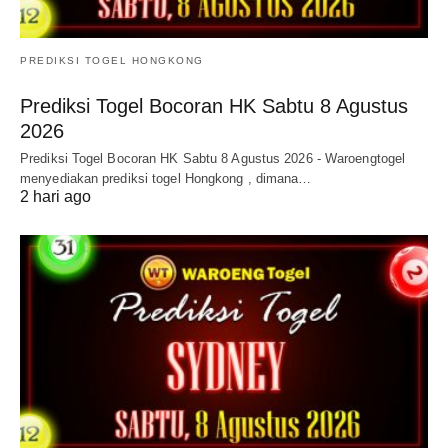
PREDIKSI TOGEL HONGKONG
Prediksi Togel Bocoran HK Sabtu 8 Agustus
2026
Prediksi Togel Bocoran HK Sabtu 8 Agustus 2026 - Waroengtogel
menyediakan prediksi togel Hongkong , dimana…
2 hari ago