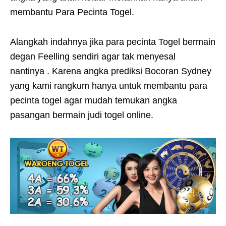
membantu Para Pecinta Togel.
Alangkah indahnya jika para pecinta Togel bermain
degan Feelling sendiri agar tak menyesal
nantinya . Karena angka prediksi Bocoran Sydney
yang kami rangkum hanya untuk membantu para
pecinta togel agar mudah temukan angka
pasangan bermain judi togel online.