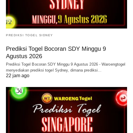
PREDIKSI TOGEL SIDNEY
Prediksi Togel Bocoran SDY Minggu 9
Agustus 2026
Prediksi Togel Bocoran SDY Minggu 9 Agustus 2026 - Waroengtogel
menyediakan prediksi togel Sydney, dimana prediksi…
22 jam ago