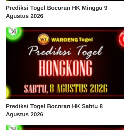
Prediksi Togel Bocoran HK Minggu 9
Agustus 2026
Prediksi Togel Bocoran HK Sabtu 8
Agustus 2026