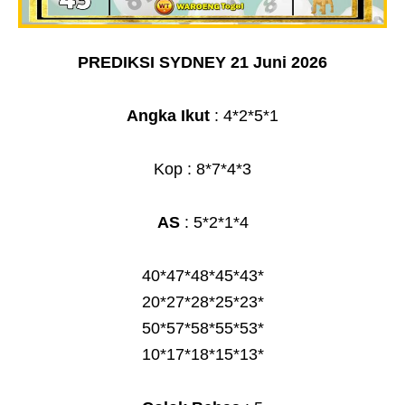
PREDIKSI SYDNEY 21 Juni 2026
Angka Ikut
: 4*2*5*1
Kop : 8*7*4*3
AS
: 5*2*1*4
40*47*48*45*43*
20*27*28*25*23*
50*57*58*55*53*
10*17*18*15*13*