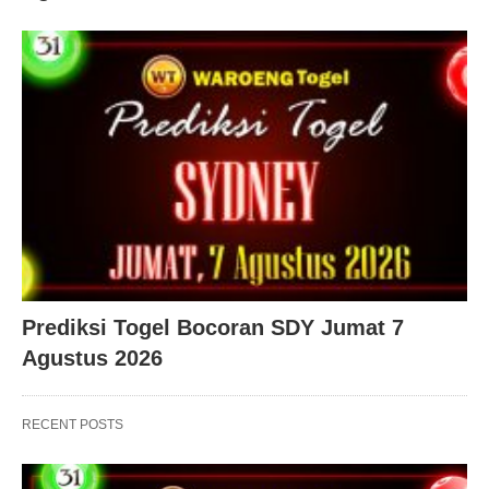
Prediksi Togel Bocoran SDY Jumat 7
Agustus 2026
RECENT POSTS