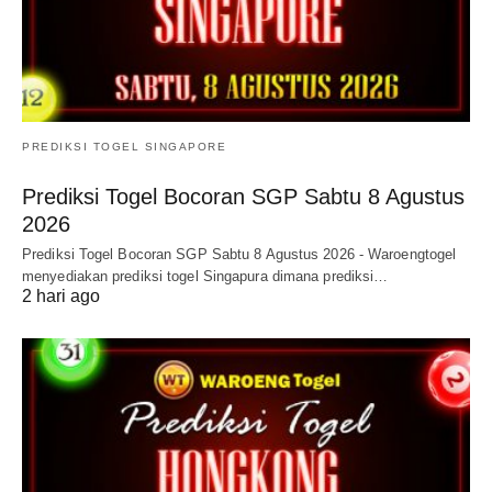
PREDIKSI TOGEL SINGAPORE
Prediksi Togel Bocoran SGP Sabtu 8 Agustus
2026
Prediksi Togel Bocoran SGP Sabtu 8 Agustus 2026 - Waroengtogel
menyediakan prediksi togel Singapura dimana prediksi…
2 hari ago