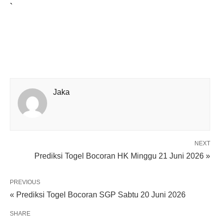
`
Jaka
NEXT
Prediksi Togel Bocoran HK Minggu 21 Juni 2026 »
PREVIOUS
« Prediksi Togel Bocoran SGP Sabtu 20 Juni 2026
SHARE