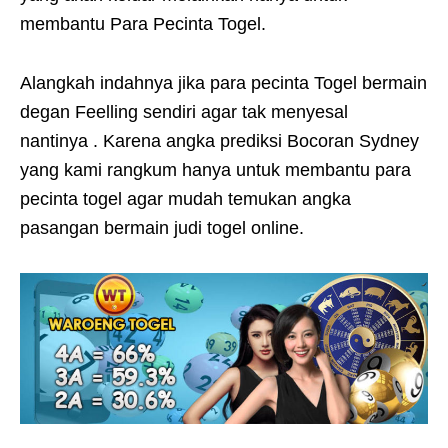
membantu Para Pecinta Togel.
Alangkah indahnya jika para pecinta Togel bermain
degan Feelling sendiri agar tak menyesal
nantinya . Karena angka prediksi Bocoran Sydney
yang kami rangkum hanya untuk membantu para
pecinta togel agar mudah temukan angka
pasangan bermain judi togel online.