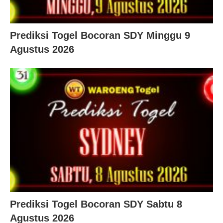
Prediksi Togel Bocoran SDY Minggu 9
Agustus 2026
Prediksi Togel Bocoran SDY Sabtu 8
Agustus 2026