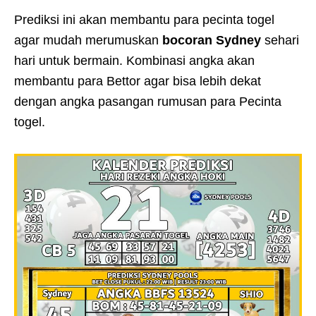
Prediksi ini akan membantu para pecinta togel
agar mudah merumuskan
bocoran Sydney
sehari
hari untuk bermain. Kombinasi angka akan
membantu para Bettor agar bisa lebih dekat
dengan angka pasangan rumusan para Pecinta
togel.