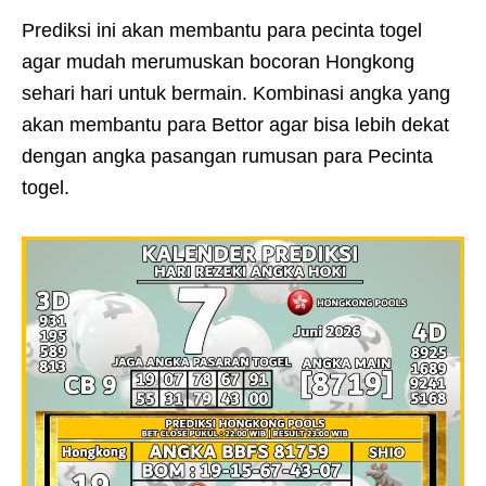
Prediksi ini akan membantu para pecinta togel
agar mudah merumuskan bocoran Hongkong
sehari hari untuk bermain. Kombinasi angka yang
akan membantu para Bettor agar bisa lebih dekat
dengan angka pasangan rumusan para Pecinta
togel.