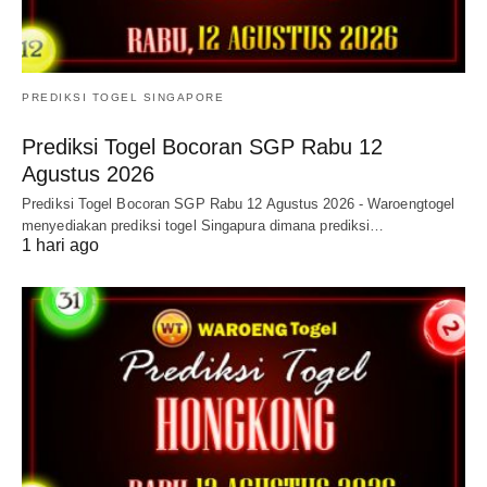
PREDIKSI TOGEL SINGAPORE
Prediksi Togel Bocoran SGP Rabu 12
Agustus 2026
Prediksi Togel Bocoran SGP Rabu 12 Agustus 2026 - Waroengtogel
menyediakan prediksi togel Singapura dimana prediksi…
1 hari ago