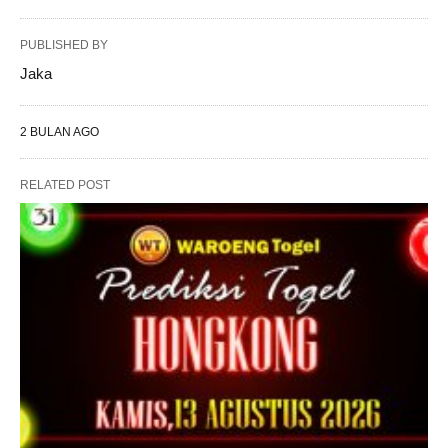
PUBLISHED BY
Jaka
2 BULAN AGO
RELATED POST