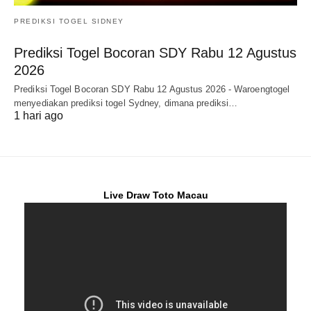
PREDIKSI TOGEL SIDNEY
Prediksi Togel Bocoran SDY Rabu 12 Agustus
2026
Prediksi Togel Bocoran SDY Rabu 12 Agustus 2026 - Waroengtogel
menyediakan prediksi togel Sydney, dimana prediksi…
1 hari ago
Live Draw Toto Macau