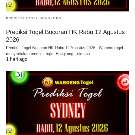
PREDIKSI TOGEL HONGKONG
Prediksi Togel Bocoran HK Rabu 12 Agustus
2026
Prediksi Togel Bocoran HK Rabu 12 Agustus 2026 - Waroengtogel
menyediakan prediksi togel Hongkong , dimana…
1 hari ago