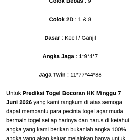
Colok Bebas
: 9
Colok 2D
: 1 & 8
Dasar
: Kecil / Ganjil
Angka Jaga
: 1*9*4*7
Jaga Twin
: 11*77*44*88
Untuk
Prediksi Togel Bocoran HK Minggu 7
Juni 2026
yang kami rangkum di atas semoga
dapat membantu para pecinta togel agar muda
bermain togel setiap harinya dan harus di ketahui
angka yang kami berikan bukanlah angka 100%
angka yang akan keluar melainkan hanya untuk