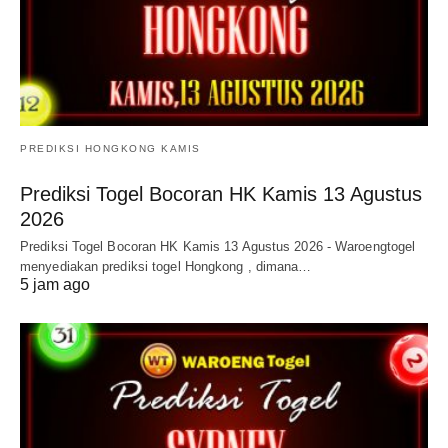
PREDIKSI HONGKONG KAMIS
Prediksi Togel Bocoran HK Kamis 13 Agustus
2026
Prediksi Togel Bocoran HK Kamis 13 Agustus 2026 - Waroengtogel
menyediakan prediksi togel Hongkong , dimana…
5 jam ago