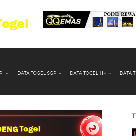
PI
DATA TOGEL SGP
DATA TOGEL HK
DATA 
T