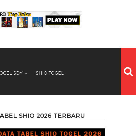
Cari
untuk:
TOGEL SDY
SHIO TOGEL
ABEL SHIO 2026 TERBARU