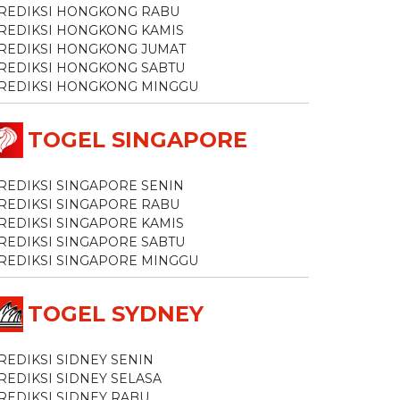
REDIKSI HONGKONG RABU
REDIKSI HONGKONG KAMIS
REDIKSI HONGKONG JUMAT
REDIKSI HONGKONG SABTU
REDIKSI HONGKONG MINGGU
TOGEL SINGAPORE
REDIKSI SINGAPORE SENIN
REDIKSI SINGAPORE RABU
REDIKSI SINGAPORE KAMIS
REDIKSI SINGAPORE SABTU
REDIKSI SINGAPORE MINGGU
TOGEL SYDNEY
REDIKSI SIDNEY SENIN
REDIKSI SIDNEY SELASA
REDIKSI SIDNEY RABU