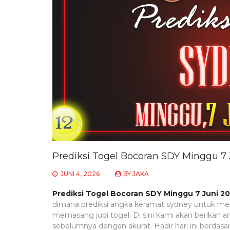
Prediksi Togel Bocoran SDY Minggu 7 
JUNI 4, 2026
BY
JAKA
Prediksi Togel Bocoran SDY Minggu 7 Juni 2
dimana prediksi angka keramat sydney untuk mem
memasang judi togel. Di sini kami akan berikan a
sebelumnya dengan akurat. Hadir hari ini berda