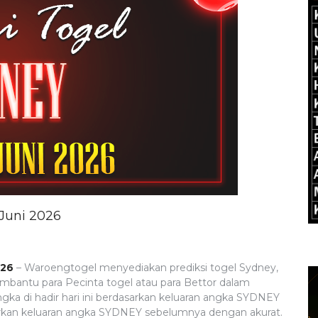
Juni 2026
026
– Waroengtogel menyediakan prediksi togel Sydney,
bantu para Pecinta togel atau para Bettor dalam
ngka di hadir hari ini berdasarkan keluaran angka SYDNEY
sarkan keluaran angka SYDNEY sebelumnya dengan akurat.