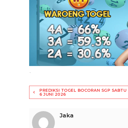
`
Navigasi
PREDIKSI TOGEL BOCORAN SGP SABTU
6 JUNI 2026
pos
Jaka