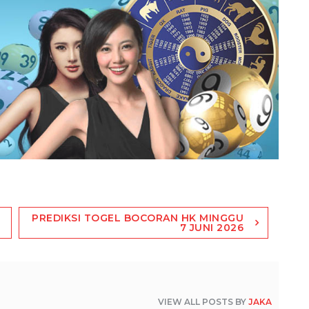
PREDIKSI TOGEL BOCORAN HK MINGGU
7 JUNI 2026
VIEW ALL POSTS BY
JAKA