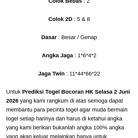
Colok Bebas
: 2
Colok 2D
: 5 & 8
Dasar
: Besar / Genap
Angka Jaga
: 1*6*4*2
Jaga Twin
: 11*44*66*22
Untuk
Prediksi Togel Bocoran HK Selasa 2 Juni
2026
yang kami rangkum di atas semoga dapat
membantu para pecinta togel agar muda bermain
togel setiap harinya dan harus di ketahui angka
yang kami berikan bukanlah angka 100% angka
yang akan keluar melainkan hanya untuk