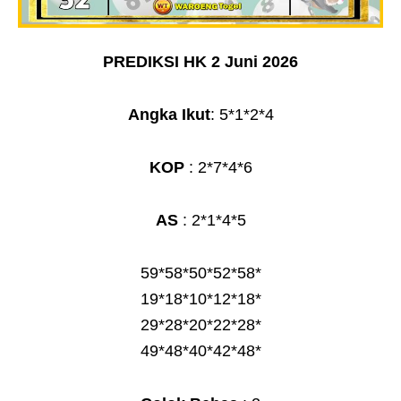
PREDIKSI HK 2 Juni 2026
Angka Ikut
: 5*1*2*4
KOP
: 2*7*4*6
AS
: 2*1*4*5
59*58*50*52*58*
19*18*10*12*18*
29*28*20*22*28*
49*48*40*42*48*