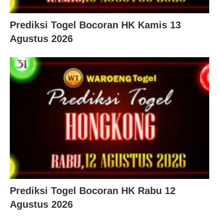
Prediksi Togel Bocoran HK Kamis 13
Agustus 2026
Prediksi Togel Bocoran HK Rabu 12
Agustus 2026