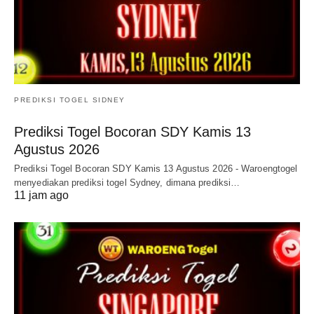
PREDIKSI TOGEL SIDNEY
Prediksi Togel Bocoran SDY Kamis 13
Agustus 2026
Prediksi Togel Bocoran SDY Kamis 13 Agustus 2026 - Waroengtogel
menyediakan prediksi togel Sydney, dimana prediksi…
11 jam ago