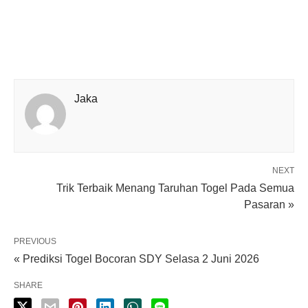
Jaka
NEXT
Trik Terbaik Menang Taruhan Togel Pada Semua
Pasaran »
PREVIOUS
« Prediksi Togel Bocoran SDY Selasa 2 Juni 2026
SHARE