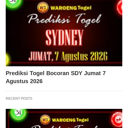
Prediksi Togel Bocoran SDY Jumat 7
Agustus 2026
RECENT POSTS