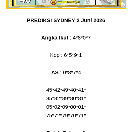
PREDIKSI SYDNEY 2 Juni 2026
Angka Ikut
: 4*8*0*7
Kop : 6*5*9*1
AS
: 0*8*7*4
45*42*49*40*41*
85*82*89*80*81*
05*02*09*00*01*
75*72*79*70*71*