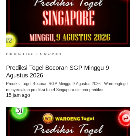
PREDIKSI TOGEL SINGAPORE
Prediksi Togel Bocoran SGP Minggu 9
Agustus 2026
Prediksi Togel Bocoran SGP Minggu 9 Agustus 2026 - Waroengtogel
menyediakan prediksi togel Singapura dimana prediksi…
15 jam ago