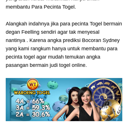
membantu Para Pecinta Togel.
Alangkah indahnya jika para pecinta Togel bermain
degan Feelling sendiri agar tak menyesal
nantinya . Karena angka prediksi Bocoran Sydney
yang kami rangkum hanya untuk membantu para
pecinta togel agar mudah temukan angka
pasangan bermain judi togel online.