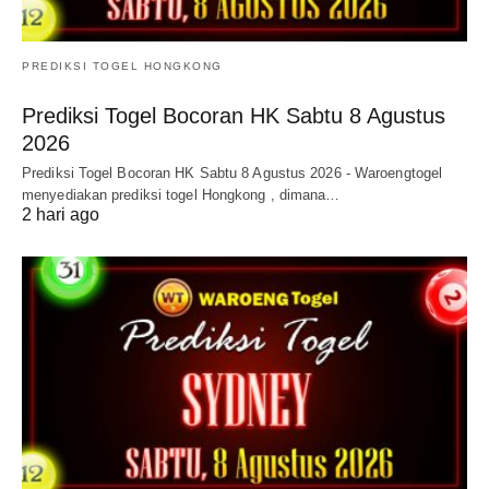
PREDIKSI TOGEL HONGKONG
Prediksi Togel Bocoran HK Sabtu 8 Agustus
2026
Prediksi Togel Bocoran HK Sabtu 8 Agustus 2026 - Waroengtogel
menyediakan prediksi togel Hongkong , dimana…
2 hari ago