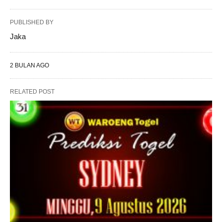
PUBLISHED BY
Jaka
2 BULAN AGO
RELATED POST