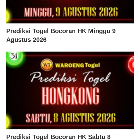
Prediksi Togel Bocoran HK Minggu 9
Agustus 2026
Prediksi Togel Bocoran HK Sabtu 8