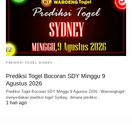
PREDIKSI TOGEL SIDNEY
Prediksi Togel Bocoran SDY Minggu 9
Agustus 2026
Prediksi Togel Bocoran SDY Minggu 9 Agustus 2026 - Waroengtogel
menyediakan prediksi togel Sydney, dimana prediksi…
1 hari ago