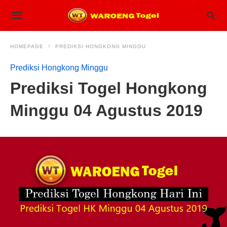
HOMEPAGE
PREDIKSI HONGKONG MINGGU
Prediksi Hongkong Minggu
Prediksi Togel Hongkong
Minggu 04 Agustus 2019