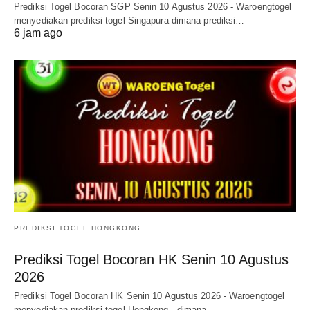
Prediksi Togel Bocoran SGP Senin 10 Agustus 2026 - Waroengtogel
menyediakan prediksi togel Singapura dimana prediksi…
6 jam ago
PREDIKSI TOGEL HONGKONG
Prediksi Togel Bocoran HK Senin 10 Agustus
2026
Prediksi Togel Bocoran HK Senin 10 Agustus 2026 - Waroengtogel
menyediakan prediksi togel Hongkong , dimana…