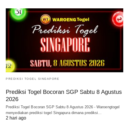
PREDIKSI TOGEL SINGAPORE
Prediksi Togel Bocoran SGP Sabtu 8 Agustus
2026
Prediksi Togel Bocoran SGP Sabtu 8 Agustus 2026 - Waroengtogel
menyediakan prediksi togel Singapura dimana prediksi…
2 hari ago