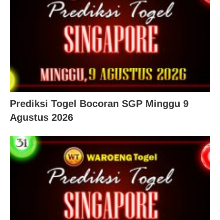
Prediksi Togel Bocoran SGP Minggu 9
Agustus 2026