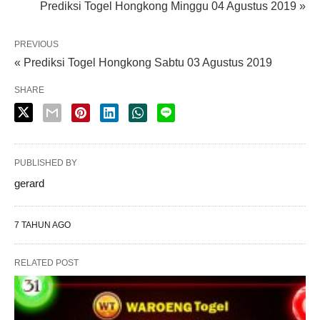
Prediksi Togel Hongkong Minggu 04 Agustus 2019 »
PREVIOUS
« Prediksi Togel Hongkong Sabtu 03 Agustus 2019
SHARE
PUBLISHED BY
gerard
7 TAHUN AGO
RELATED POST