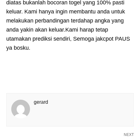
diatas bukanlah bocoran togel yang 100% pasti
keluar. Kami hanya ingin membantu anda untuk
melakukan perbandingan terdahap angka yang
anda yakin akan keluar.Kami harap tetap
utamakan prediksi sendiri, Semoga jakcpot PAUS
ya bosku.
gerard
NEXT