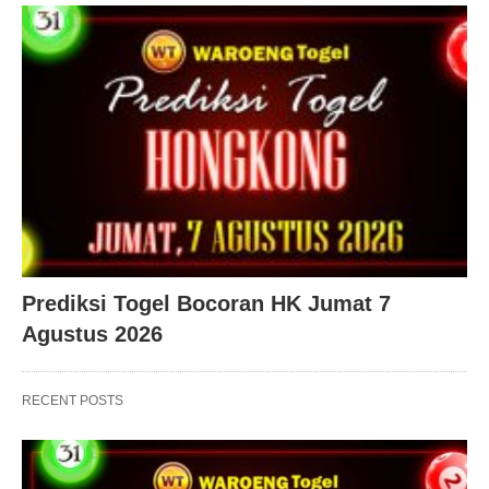
Prediksi Togel Bocoran HK Jumat 7
Agustus 2026
RECENT POSTS