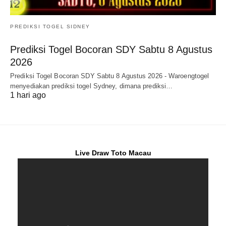
PREDIKSI TOGEL SIDNEY
Prediksi Togel Bocoran SDY Sabtu 8 Agustus
2026
Prediksi Togel Bocoran SDY Sabtu 8 Agustus 2026 - Waroengtogel
menyediakan prediksi togel Sydney, dimana prediksi…
1 hari ago
Live Draw Toto Macau