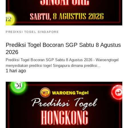
PREDIKSI TOGEL SINGAPORE
Prediksi Togel Bocoran SGP Sabtu 8 Agustus
2026
Prediksi Togel Bocoran SGP Sabtu 8 Agustus 2026 - Waroengtogel
menyediakan prediksi togel Singapura dimana prediksi…
1 hari ago