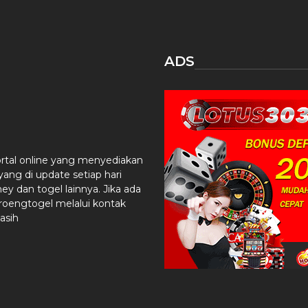
ADS
rtal online yang menyediakan
yang di update setiap hari
ey dan togel lainnya. Jika ada
roengtogel melalui kontak
asih