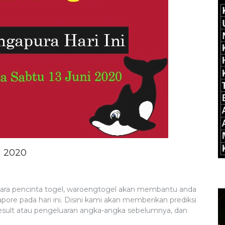
i 2020
para pencinta togel, waroengtogel akan membantu anda
ore pada hari ini. Disini kami akan memberikan prediksi
 result atau pengeluaran angka-angka sebelumnya, dan