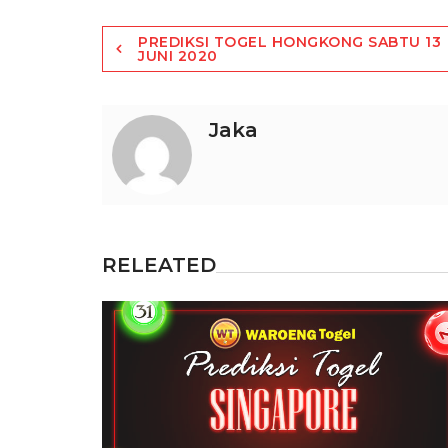
Navigasi
PREDIKSI TOGEL HONGKONG SABTU 13
JUNI 2020
pos
Jaka
RELEATED