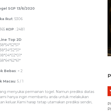
ogel SGP 13/6/2020
ka Ikut
: 5306
365
KOP
: 2481
Line Top 2D
58*54*52*51*
38*34*32*31*
08*04*02*01*
68*64*62*61*
ok Bebas
: = 2
P
k Macau
: 5 / 1
ang menyukai permainan togel. Namun prediksi diatas
. Kami hanya ingin membantu anda untuk melakukan
n keluar.Kami harap tetap utamakan prediksi sendiri,
P
P