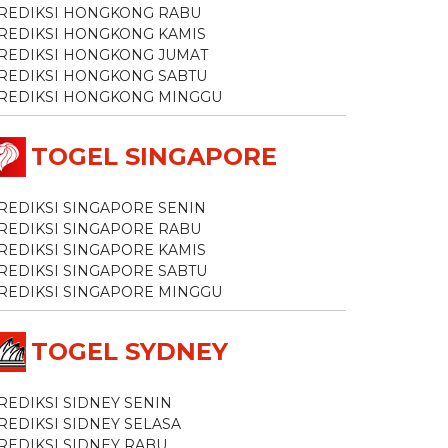
REDIKSI HONGKONG RABU
REDIKSI HONGKONG KAMIS
REDIKSI HONGKONG JUMAT
REDIKSI HONGKONG SABTU
REDIKSI HONGKONG MINGGU
TOGEL SINGAPORE
REDIKSI SINGAPORE SENIN
REDIKSI SINGAPORE RABU
REDIKSI SINGAPORE KAMIS
REDIKSI SINGAPORE SABTU
REDIKSI SINGAPORE MINGGU
TOGEL SYDNEY
REDIKSI SIDNEY SENIN
REDIKSI SIDNEY SELASA
REDIKSI SIDNEY RABU