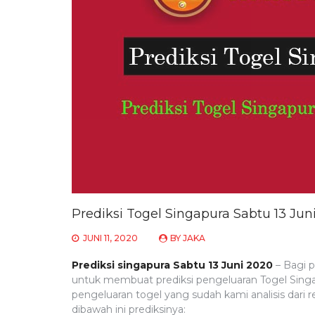
Prediksi Togel Singapura Sabtu 13 Jun
JUNI 11, 2020
BY
JAKA
Prediksi singapura Sabtu 13 Juni 2020
– Bagi 
untuk membuat prediksi pengeluaran Togel Singap
pengeluaran togel yang sudah kami analisis dari
dibawah ini prediksinya: