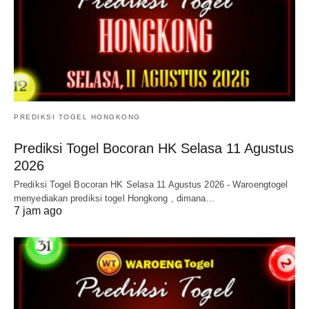
PREDIKSI TOGEL HONGKONG
Prediksi Togel Bocoran HK Selasa 11 Agustus
2026
Prediksi Togel Bocoran HK Selasa 11 Agustus 2026 - Waroengtogel
menyediakan prediksi togel Hongkong , dimana…
7 jam ago