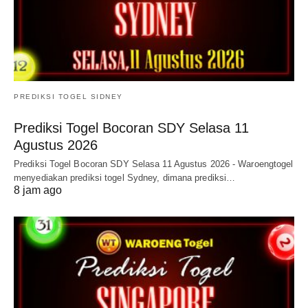
PREDIKSI TOGEL SIDNEY
Prediksi Togel Bocoran SDY Selasa 11
Agustus 2026
Prediksi Togel Bocoran SDY Selasa 11 Agustus 2026 - Waroengtogel
menyediakan prediksi togel Sydney, dimana prediksi…
8 jam ago