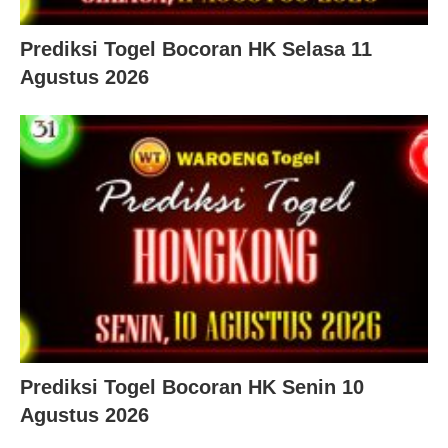
Prediksi Togel Bocoran HK Selasa 11
Agustus 2026
Prediksi Togel Bocoran HK Senin 10
Agustus 2026