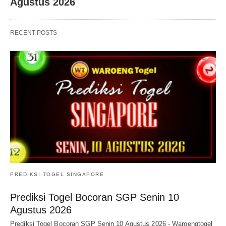
Agustus 2026
RECENT POSTS
PREDIKSI TOGEL SINGAPORE
Prediksi Togel Bocoran SGP Senin 10
Agustus 2026
Prediksi Togel Bocoran SGP Senin 10 Agustus 2026 - Waroengtogel