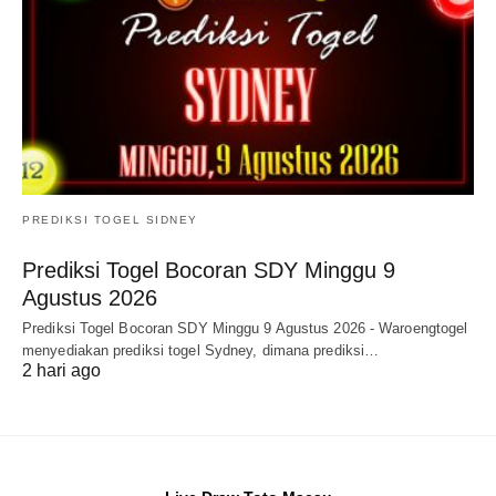
PREDIKSI TOGEL SIDNEY
Prediksi Togel Bocoran SDY Minggu 9
Agustus 2026
Prediksi Togel Bocoran SDY Minggu 9 Agustus 2026 - Waroengtogel
menyediakan prediksi togel Sydney, dimana prediksi…
2 hari ago