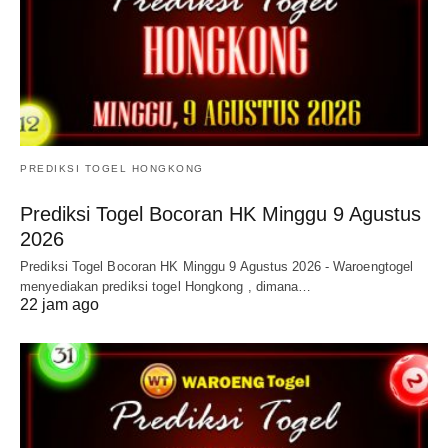
PREDIKSI TOGEL HONGKONG
Prediksi Togel Bocoran HK Minggu 9 Agustus
2026
Prediksi Togel Bocoran HK Minggu 9 Agustus 2026 - Waroengtogel
menyediakan prediksi togel Hongkong , dimana…
22 jam ago