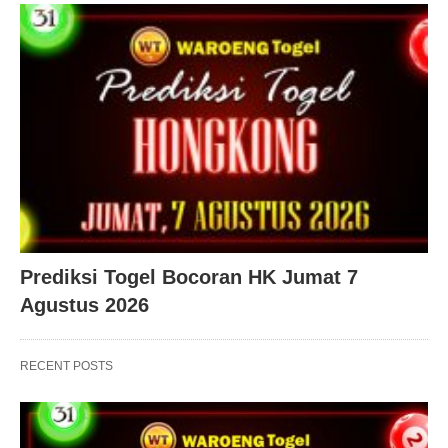
Prediksi Togel Bocoran HK Jumat 7
Agustus 2026
RECENT POSTS