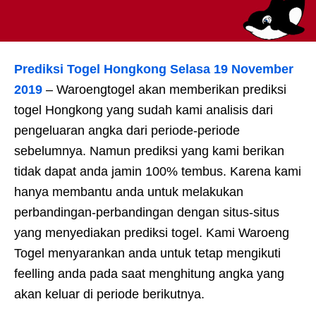
Prediksi Togel Hongkong Selasa 19 November
2019
– Waroengtogel akan memberikan prediksi
togel Hongkong yang sudah kami analisis dari
pengeluaran angka dari periode-periode
sebelumnya. Namun prediksi yang kami berikan
tidak dapat anda jamin 100% tembus. Karena kami
hanya membantu anda untuk melakukan
perbandingan-perbandingan dengan situs-situs
yang menyediakan prediksi togel. Kami Waroeng
Togel menyarankan anda untuk tetap mengikuti
feelling anda pada saat menghitung angka yang
akan keluar di periode berikutnya.