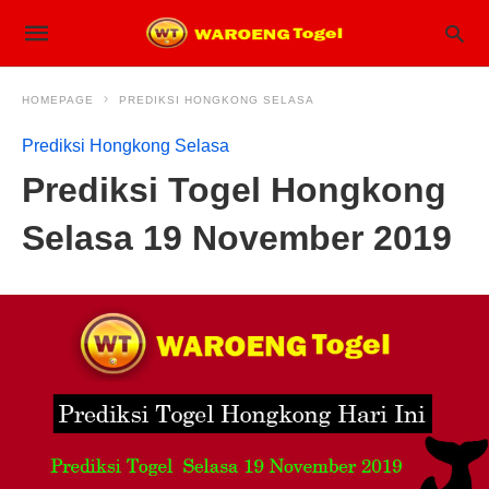
HOMEPAGE
PREDIKSI HONGKONG SELASA
Prediksi Hongkong Selasa
Prediksi Togel Hongkong
Selasa 19 November 2019