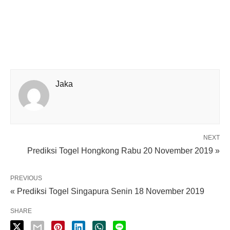
Jaka
NEXT
Prediksi Togel Hongkong Rabu 20 November 2019 »
PREVIOUS
« Prediksi Togel Singapura Senin 18 November 2019
SHARE