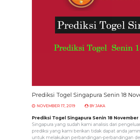
Prediksi Togel Singapura Senin 18 No
NOVEMBER 17, 2019
BY
JAKA
Prediksi Togel Singapura Senin 18 November
Singapura yang sudah kami analisis dari pengelu
prediksi yang kami berikan tidak dapat anda j
untuk melakukan perbandingan-perbandingan deng