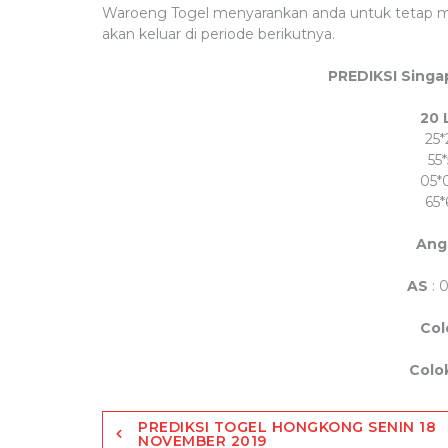
Waroeng Togel menyarankan anda untuk tetap me
akan keluar di periode berikutnya.
PREDIKSI Singa
20 
25*
55*
05*
65*
Ang
AS
: 
Col
Colo
Navigasi
PREDIKSI TOGEL HONGKONG SENIN 18
NOVEMBER 2019