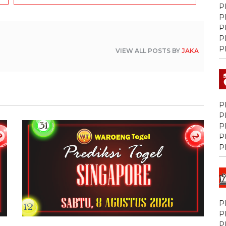
P
P
P
P
P
VIEW ALL POSTS BY
JAKA
P
P
P
P
P
P
P
P