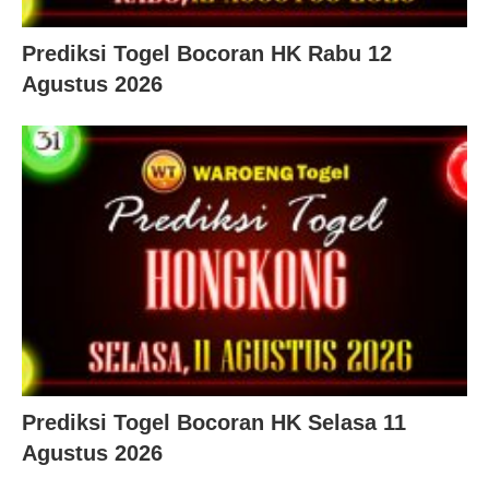
Prediksi Togel Bocoran HK Rabu 12
Agustus 2026
Prediksi Togel Bocoran HK Selasa 11
Agustus 2026