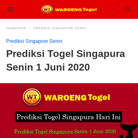
HOMEPAGE
PREDIKSI SINGAPORE SENIN
Prediksi Singapore Senin
Prediksi Togel Singapura
Senin 1 Juni 2020