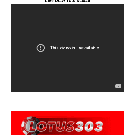
Live Draw Toto Macau