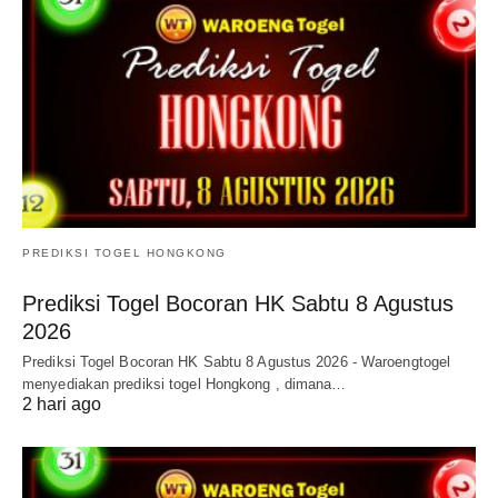
PREDIKSI TOGEL HONGKONG
Prediksi Togel Bocoran HK Sabtu 8 Agustus
2026
Prediksi Togel Bocoran HK Sabtu 8 Agustus 2026 - Waroengtogel
menyediakan prediksi togel Hongkong , dimana…
2 hari ago