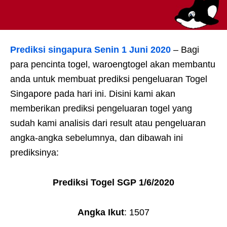
Prediksi singapura Senin 1 Juni 2020
– Bagi
para pencinta togel, waroengtogel akan membantu
anda untuk membuat prediksi pengeluaran Togel
Singapore pada hari ini. Disini kami akan
memberikan prediksi pengeluaran togel yang
sudah kami analisis dari result atau pengeluaran
angka-angka sebelumnya, dan dibawah ini
prediksinya:
Prediksi Togel SGP 1/6/2020
Angka Ikut
: 1507