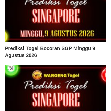
Prediksi Togel Bocoran SGP Minggu 9
Agustus 2026