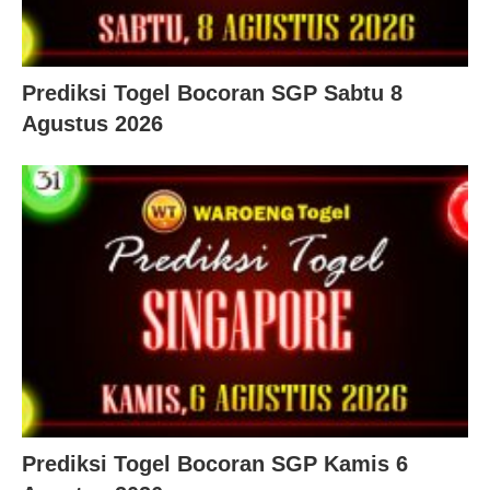
Prediksi Togel Bocoran SGP Sabtu 8
Agustus 2026
Prediksi Togel Bocoran SGP Kamis 6