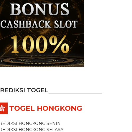
REDIKSI TOGEL
TOGEL HONGKONG
REDIKSI HONGKONG SENIN
REDIKSI HONGKONG SELASA