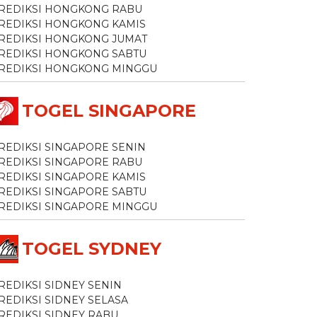
REDIKSI HONGKONG RABU
REDIKSI HONGKONG KAMIS
REDIKSI HONGKONG JUMAT
REDIKSI HONGKONG SABTU
REDIKSI HONGKONG MINGGU
TOGEL SINGAPORE
REDIKSI SINGAPORE SENIN
REDIKSI SINGAPORE RABU
REDIKSI SINGAPORE KAMIS
REDIKSI SINGAPORE SABTU
REDIKSI SINGAPORE MINGGU
TOGEL SYDNEY
REDIKSI SIDNEY SENIN
REDIKSI SIDNEY SELASA
REDIKSI SIDNEY RABU