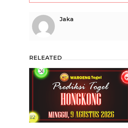
pos
Jaka
RELEATED