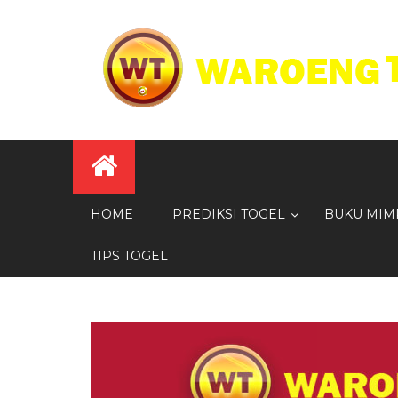
Skip
to
content
HOME
PREDIKSI TOGEL
BUKU MIM
TIPS TOGEL