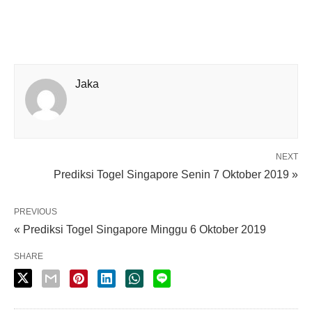
Jaka
NEXT
Prediksi Togel Singapore Senin 7 Oktober 2019 »
PREVIOUS
« Prediksi Togel Singapore Minggu 6 Oktober 2019
SHARE