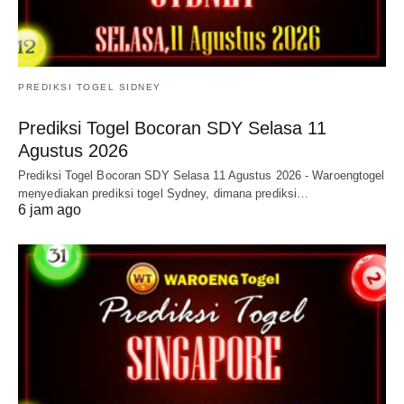
PREDIKSI TOGEL SIDNEY
Prediksi Togel Bocoran SDY Selasa 11
Agustus 2026
Prediksi Togel Bocoran SDY Selasa 11 Agustus 2026 - Waroengtogel
menyediakan prediksi togel Sydney, dimana prediksi…
6 jam ago