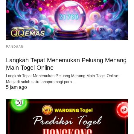
PANDUAN
Langkah Tepat Menemukan Peluang Menang
Main Togel Online
Langkah Tepat Menemukan Peluang Menang Main Togel Online -
Menjadi salah satu tahapan bagi para…
5 jam ago