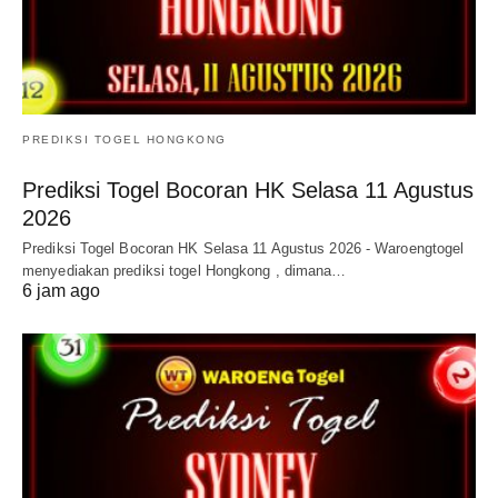
PREDIKSI TOGEL HONGKONG
Prediksi Togel Bocoran HK Selasa 11 Agustus
2026
Prediksi Togel Bocoran HK Selasa 11 Agustus 2026 - Waroengtogel
menyediakan prediksi togel Hongkong , dimana…
6 jam ago