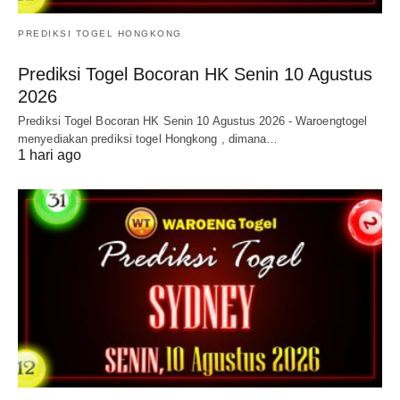
PREDIKSI TOGEL HONGKONG
Prediksi Togel Bocoran HK Senin 10 Agustus
2026
Prediksi Togel Bocoran HK Senin 10 Agustus 2026 - Waroengtogel
menyediakan prediksi togel Hongkong , dimana…
1 hari ago