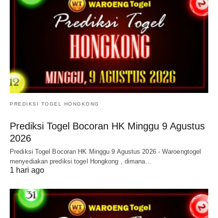
PREDIKSI TOGEL HONGKONG
Prediksi Togel Bocoran HK Minggu 9 Agustus
2026
Prediksi Togel Bocoran HK Minggu 9 Agustus 2026 - Waroengtogel
menyediakan prediksi togel Hongkong , dimana…
1 hari ago