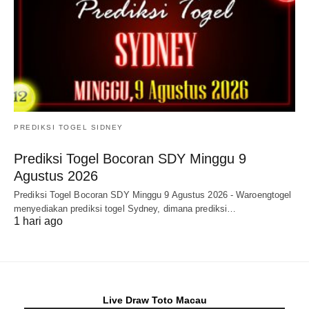
PREDIKSI TOGEL SIDNEY
Prediksi Togel Bocoran SDY Minggu 9
Agustus 2026
Prediksi Togel Bocoran SDY Minggu 9 Agustus 2026 - Waroengtogel
menyediakan prediksi togel Sydney, dimana prediksi…
1 hari ago
Live Draw Toto Macau