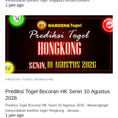
menyediakan prediksi togel Singapura dimana prediksi…
1 jam ago
PREDIKSI TOGEL HONGKONG
Prediksi Togel Bocoran HK Senin 10 Agustus
2026
Prediksi Togel Bocoran HK Senin 10 Agustus 2026 - Waroengtogel
menyediakan prediksi togel Hongkong , dimana…
1 jam ago