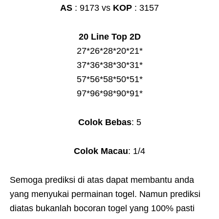
AS
: 9173 vs
KOP
: 3157
20 Line Top 2D
27*26*28*20*21*
37*36*38*30*31*
57*56*58*50*51*
97*96*98*90*91*
Colok Bebas
: 5
Colok Macau
: 1/4
Semoga prediksi di atas dapat membantu anda
yang menyukai permainan togel. Namun prediksi
diatas bukanlah bocoran togel yang 100% pasti