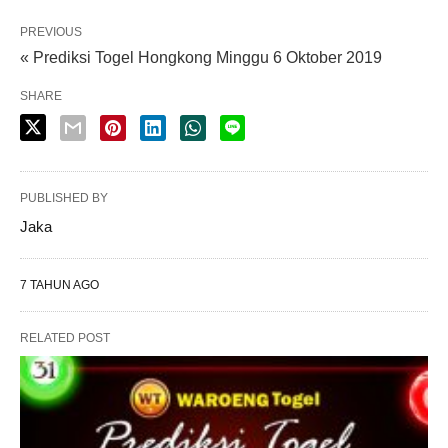
PREVIOUS
« Prediksi Togel Hongkong Minggu 6 Oktober 2019
SHARE
PUBLISHED BY
Jaka
7 TAHUN AGO
RELATED POST